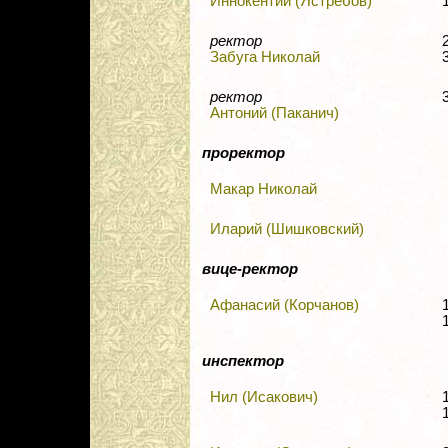
Иннокентий (Ястребов)
ректор
Забуга Николай
ректор
Антоний (Паканич)
проректор
Макар Николай
Иларий (Шишковский)
вице-ректор
Афанасий (Корчанов)
инспектор
Нил (Исакович)