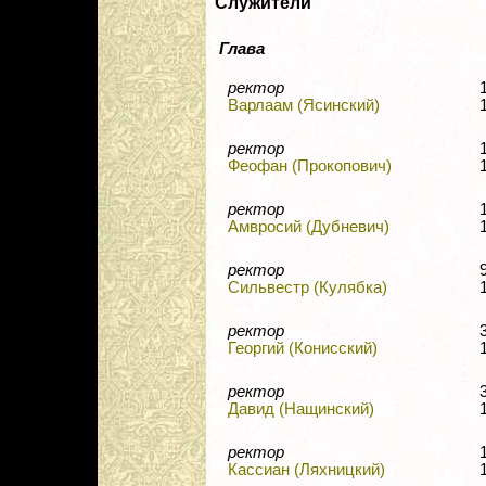
Служители
Глава
ректор
Варлаам (Ясинский)
ректор
Феофан (Прокопович)
ректор
Амвросий (Дубневич)
ректор
Сильвестр (Кулябка)
ректор
Георгий (Конисский)
ректор
Давид (Нащинский)
ректор
Кассиан (Ляхницкий)