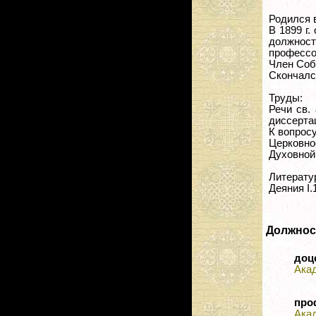
Родился в
В 1899 г
должност
профессо
Член Соб
Скончался
Труды:
Речи св.
диссерта
К вопросу
Церковное
Духовной
Литерату
Деяния I.1
Должнос
доц
Ака
про
Ака