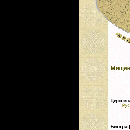
Мищен
Церковн
Рус
Биогра