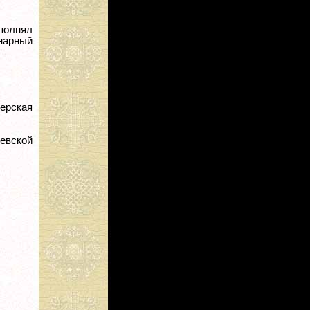
сполнял
инарный
терская
иевской