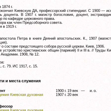
 1874 г.
. окончил Киевскую ДА, профессорский стипендиат. С 1900 — и
ь доцента. В 1907 г. магистр богословия, доцент, экстраорд
р по кафедре церковного права.
ора как член Предсоборного совета.
 в 1919 г.
 апостола Петра в книге Деяний апостольских. К., 1907 (магис
ция).
 о составе предстоящего собора русской церкви. Киев, 1906.
 устройство христианских общин (парикий) II и III в. // Труды К
 Академии. 1908, № 12.
ра:
. с. 79. ИС 1917, с. 15.
ти и места служения
ент
1900 г. 19 век —
и. о.
демия Киевская духовная
1907 г. 20 век
фессор
демия Киевская духовная