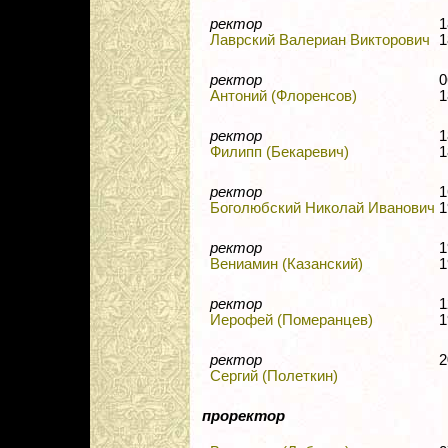
ректор
1
Лаврский Валериан Викторович
1
ректор
0
Антоний (Флоренсов)
1
ректор
1
Филипп (Бекаревич)
1
ректор
1
Боголюбский Николай Иванович
1
ректор
1
Вениамин (Казанский)
1
ректор
1
Иерофей (Померанцев)
1
ректор
2
Сергий (Полеткин)
проректор