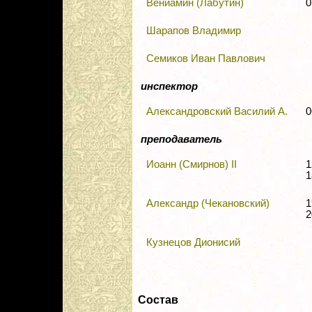
Вениамин (Лабутин)
0
Шарапов Владимир
Семиков Иван Павлович
инспектор
Александровский Василий А.
0
преподаватель
Иоанн (Смирнов) II
1
1
Александр (Чекановский)
1
2
Кузнецов Дионисий
Состав