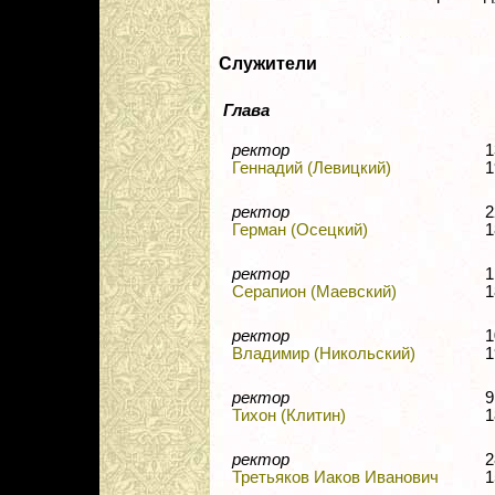
Служители
Глава
ректор
1
Геннадий (Левицкий)
1
ректор
2
Герман (Осецкий)
1
ректор
1
Серапион (Маевский)
1
ректор
1
Владимир (Никольский)
1
ректор
9
Тихон (Клитин)
1
ректор
2
Третьяков Иаков Иванович
1