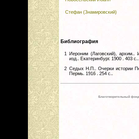
Стефан (Знамировский)
Библиография
1
Иероним (Лаговский), архим..
изд.. Екатеринбург. 1900 . 403 с..
2
Седых Н.П.. Очерки истории Пе
Пермь. 1916 . 254 с..
Благотворительный фонд