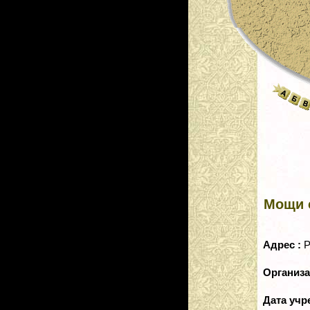
Мощи с
Адрес :
Р
Организ
Дата уч