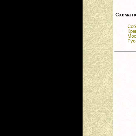
Схема п
Соб
Кре
Мос
Рус