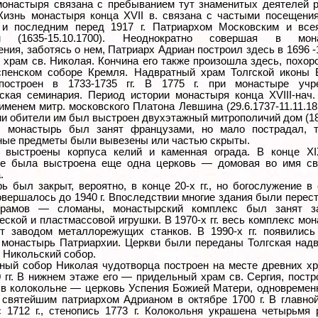
монастыря связана с пребыванием тут знаменитых деятелей 
Жизнь монастыря конца XVII в. связана с частыми посещени
и последним перед 1917 г. Патриархом Московским и все
м (1635-15.10.1700). Неоднократно совершая в мон
ния, заботясь о нем, Патриарх Адриан построил здесь в 1696 -1
 храм св. Николая. Кончина его также произошла здесь, похор
пенском соборе Кремля. Надвратный храм Толгской иконы 
построен в 1733-1735 гг. В 1775 г. при монастыре учр
ская семинария. Период истории монастыря конца XVIII-нач.
именем митр. московского Платона Левшина (29.6.1737-11.11.18
и обители им был выстроен двухэтажный митрополичий дом (180
. монастырь был занят французами, но мало пострадал, т
ные предметы были вывезены или частью скрыты.
 выстроены корпуса келий и каменная ограда. В конце XI
е была выстроена еще одна церковь — домовая во имя св.
.
ь был закрыт, вероятно, в конце 20-х гг., но богослужение в
овершалось до 1940 г. Впоследствии многие здания были перес
храмов — сломаны, монастырский комплекс был занят з
ской и пластмассовой игрушки. В 1970-х гг. весь комплекс мо
т заводом металлорежущих станков. В 1990-х гг. появились
 монастырь Патриархии. Церкви были переданы Толгская над
 Никольский собор.
ный собор Николая чудотворца построен на месте древних х
0 гг. В нижнем этаже его — придельный храм св. Сергия, пост
; в колокольне — церковь Успения Божией Матери, одновремен
святейшим патриархом Адрианом в октябре 1700 г. В главно
с 1712 г., стенопись 1773 г. Колокольня украшена четырьмя