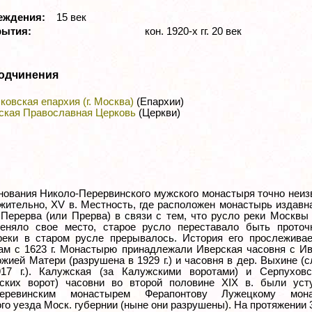
реждения:
15 век
рытия:
кон. 1920-х гг. 20 век
одчинения
ковская епархия (г. Москва)
(Епархии)
ская Православная Церковь
(Церкви)
нования Николо-Перервинского мужского монастыря точно неиз
жительно, XV в. Местность, где расположен монастырь издавн
 Перерва (или Прерва) в связи с тем, что русло реки Москвы
еняло свое место, старое русло переставало быть проточ
реки в старом русле прерывалось. История его прослеживае
ам с 1623 г. Монастырю принадлежали Иверская часовня с И
жией Матери (разрушена в 1929 г.) и часовня в дер. Выхине (
17 г.). Калужская (за Калужскими воротами) и Серпуховс
ских ворот) часовни во второй половине XIX в. были уст
Перевинским монастырем Ферапонтову Лужецкому мон
о уезда Моск. губернии (ныне они разрушены). На протяжении 