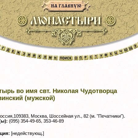
тырь во имя свт. Николая Чудотворца
винский (мужской)
оссия,109383, Москва, Шоссейная ул., 82 (м. "Печатники").
(ы):
(095) 354-49-65, 353-46-89
ация:
[недействующ.]