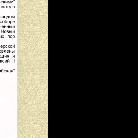
вскими"
олотую
.
аводом
 соборе
оченный
. Новый
их пор
верской
новлены
ация и
сий II
юбская"