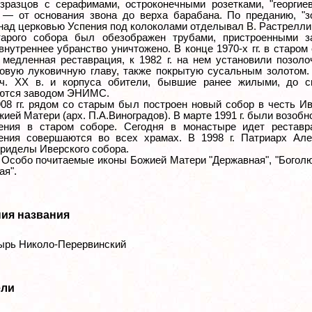
зразцов с серафимами, остроконечными розетками, "георгие
 — от основания звона до верха барабана. По преданию, "з
 над церковью Успения под колоколами отделывал В. Растрелли
арого собора был обезображен трубами, пристроенными з
внутреннее убранство уничтожено. В конце 1970-х гг. в старом
 медленная реставрация, к 1982 г. на нем установили позол
новую луковичную главу, также покрытую сусальным золотом
ч. ХХ в. и корпуса обители, бывшие ранее жилыми, до с
ются заводом ЭНИМС.
908 гг. рядом со старым был построен новый собор в честь И
ией Матери (арх. П.А.Виноградов). В марте 1991 г. были возоб
ения в старом соборе. Сегодня в монастыре идет реставр
ения совершаются во всех храмах. В 1998 г. Патриарх Алек
приделы Иверского собора.
 Особо почитаемые иконы Божией Матери "Державная", "Богол
ая".
ия названия
рь Николо-Перервинский
ели