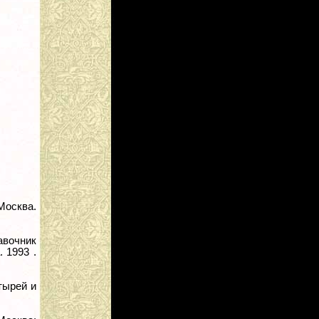
Москва.
вочник
 1993 .
тырей и