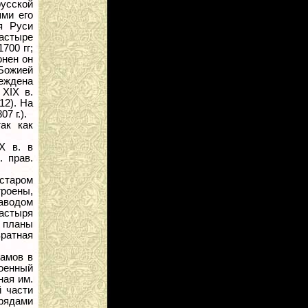
русской
ями его
я Руси
астыре
700 гг;
онен он
Божией
еждена
 XIX в.
12). На
7 г.).
ак как
X в. в
 прав.
 старом
троены,
аводом
настыря
 планы
вратная
рамов в
роенный
ная им.
й части
 рядами