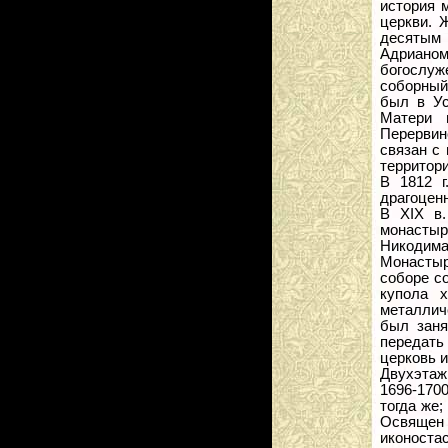
история 
церкви. 
десятым 
Адриано
богослуже
соборный
был в Ус
Матери 
Перервин
связан с 
территори
В 1812 г
драгоцен
В ХIХ в.
монастыр
Никодима
Монастыр
соборе с
купола 
металличе
был заня
передать
церковь и
Двухэтаж
1696-170
тогда же
Освящен 
иконоста