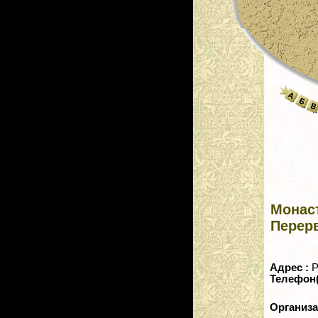
Монас
Перер
Адрес :
Р
Телефон
Организ