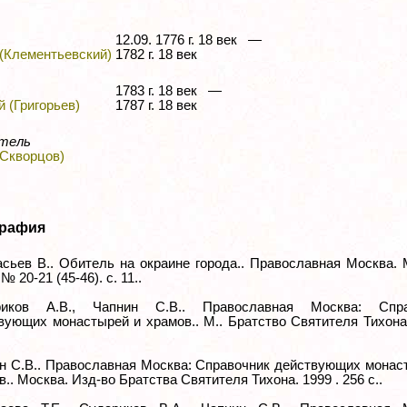
12.09. 1776 г. 18 век —
(Клементьевский)
1782 г. 18 век
1783 г. 18 век —
 (Григорьев)
1787 г. 18 век
тель
(Скворцов)
рафия
сьев В.. Обитель на окраине города.. Православная Москва. 
 № 20-21 (45-46). с. 11..
риков А.В., Чапнин C.В.. Православная Москва: Спра
вующих монастырей и храмов.. М.. Братство Святителя Тихона.
.
н С.В.. Православная Москва: Справочник действующих монас
.. Москва. Изд-во Братства Святителя Тихона. 1999 . 256 с..