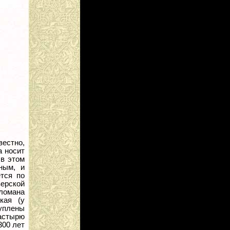
вестно,
а носит
 в этом
ным, и
тся по
верской
сломана
кая (у
уплены
астырю
300 лет