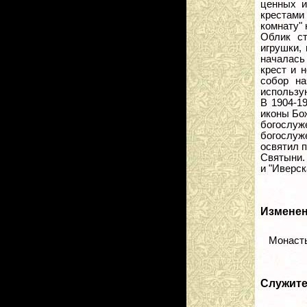
ценных и
крестами
комнату"
Облик ст
игрушки, 
началась
крест и 
собор на
использу
В 1904-1
иконы Бож
богослуж
богослуж
освятил 
Святыни.
и "Иверск
Изменен
Монасты
Служит