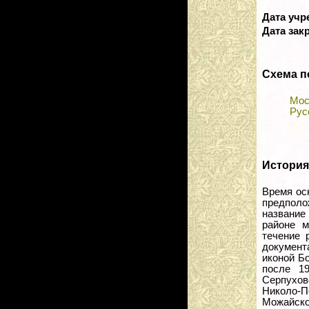
Дата уч
Дата зак
Схема п
Мос
Рус
История
Время ос
предполо
название
районе м
течение 
документ
иконой Бо
после 19
Серпухов
Николо-
Можайског