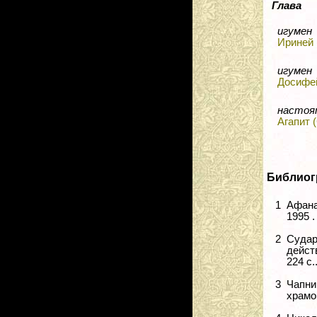
Глава
игумен
Ириней 
игумен
Досифей
настоя
Агапит 
Библиог
1
Афана
1995 .
2
Суда
дейст
224 с.
3
Чапни
храмов