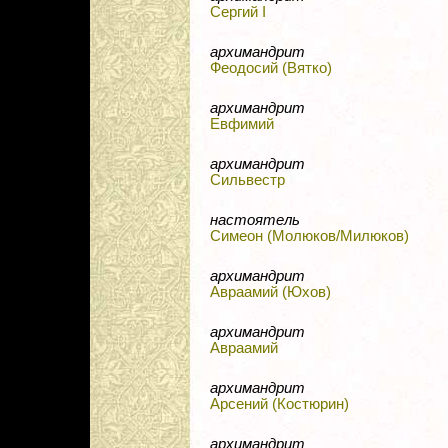
Сергий I
архимандрит
Феодосий (Вятко)
архимандрит
Евфимий
архимандрит
Сильвестр
настоятель
Симеон (Молюков/Милюков)
архимандрит
Авраамий (Юхов)
архимандрит
Авраамий
архимандрит
Арсений (Костюрин)
архимандрит