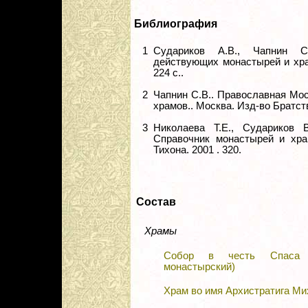
Библиография
1
Судариков А.В., Чапнин C
действующих монастырей и храм
224 с..
2
Чапнин С.В.. Православная Мо
храмов.. Москва. Изд-во Братств
3
Николаева Т.Е., Судариков 
Справочник монастырей и хра
Тихона. 2001 . 320.
Состав
Храмы
Собор в честь Спаса Н
монастырский)
Храм во имя Архистратига М