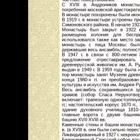
С XVIII в. Андроников монаст
погребения московской аристократи
В монастыре похоронены были ико
В 1919 г. в монастыре устроены п
Симоновского района. В начале 192
Монастырь был закрыт в 1922 и
размещена колония для беспр
использовался также как место за
монастырь с лица Москвы: была
державшая весь ансамбль; полност
В 1947 г. в связи с 800-летием
предложение отреставрирова
древнерусской живописи им. А. Р
выдан в 1949 г. В 1959 году была 
пор монастырь занят Музеем древн
конца 1980-х гг. он преобразова
культуры и искусства им. Андрея Р
Весь ансамбль сохранившихся з
храмов (собор Спаса Нерукотво
включает: трапезную одностолпну
гг.; настоятельский корпус 1670 гг., 
здание духовного училища 1810-1
главные ворота с двумя башням
башню XVII-XVIII вв.
Каменные стены и башни монастыр
в. (в XVIII в. они были сильно пере
Ликвидированный в 1927 г. некропол
Белокаменный Спасский собор пост