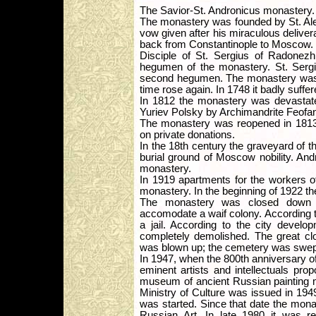
The Savior-St. Andronicus monastery.
The monastery was founded by St. Ale
vow given after his miraculous delive
back from Constantinople to Moscow.
Disciple of St. Sergius of Radonezh
hegumen of the monastery. St. Sergiu
second hegumen. The monastery was d
time rose again. In 1748 it badly suffer
In 1812 the monastery was devastate
Yuriev Polsky by Archimandrite Feofan
The monastery was reopened in 1813
on private donations.
In the 18th century the graveyard of 
burial ground of Moscow nobility. An
monastery.
In 1919 apartments for the workers o
monastery. In the beginning of 1922 t
The monastery was closed down i
accomodate a waif colony. According to
a jail. According to the city devel
completely demolished. The great clo
was blown up; the cemetery was swept
In 1947, when the 800th anniversary o
eminent artists and intellectuals pr
museum of ancient Russian painting 
Ministry of Culture was issued in 1949
was started. Since that date the mon
Russian Art. In late 1980 it was r