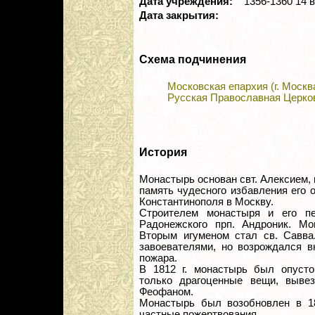
Дата учреждения:
1356-1360 14 в
Дата закрытия:
Схема подчинения
Московская епархия (г. Москв
Русская Православная Церко
История
Монастырь основан свт. Алексием, 
память чудесного избавления его 
Константинополя в Москву.
Строителем монастыря и его п
Радонежского прп. Андроник. Мо
Вторым игуменом стал св. Савва
завоевателями, но возрождался в
пожара.
В 1812 г. монастырь был опусто
только драгоценные вещи, выве
Феофаном.
Монастырь был возобновлен в 18
частные пожертвования.