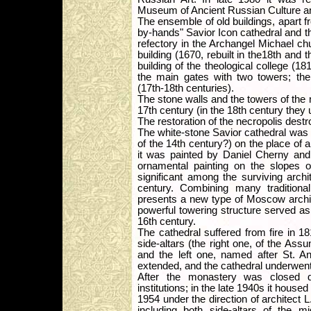
Museum of Ancient Russian Culture an
The ensemble of old buildings, apart 
by-hands" Savior Icon cathedral and th
refectory in the Archangel Michael ch
building (1670, rebuilt in the18th and t
building of the theological college (18
the main gates with two towers; the
(17th-18th centuries).
The stone walls and the towers of the 
17th century (in the 18th century they
The restoration of the necropolis dest
The white-stone Savior cathedral was bu
of the 14th century?) on the place of
it was painted by Daniel Cherny and
ornamental painting on the slopes o
significant among the surviving archi
century. Combining many traditional
presents a new type of Moscow archite
powerful towering structure served as 
16th century.
The cathedral suffered from fire in 
side-altars (the right one, of the Ass
and the left one, named after St. A
extended, and the cathedral underwent
After the monastery was closed 
institutions; in the late 1940s it housed
1954 under the direction of architect 
including both side-altars of the m