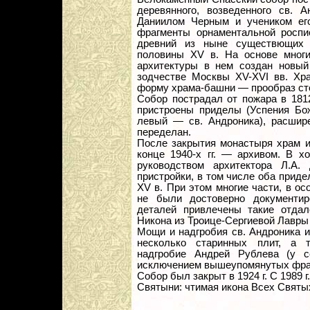
деревянного, возведенного св. 
Даниилом Черным и учеником ег
фрагменты орнаментальной роспи
древний из ныне существющих 
половины XV в. На основе многи
архитектуры в нем создан новый
зодчестве Москвы XV-XVI вв. Хр
форму храма-башни — прообраз сто
Собор пострадал от пожара в 1812 
пристроены приделы (Успения Бож
левый — св. Андроника), расшир
переделан.
После закрытия монастыря храм и
конце 1940-х гг. — архивом. В х
руководством архитектора Л.А
пристройки, в том числе оба придел
XV в. При этом многие части, в ос
не были достоверно документир
деталей привлечены такие отдал
Никона из Троице-Сергиевой Лавры 1
Мощи и надгробия св. Андроника и
несколько старинных плит, а 
надгробие Андрей Рублева (у с
исключением вышеупомянутых фрагм
Собор был закрыт в 1924 г. С 1989 
Cвятыни: чтимая икона Всех Святы