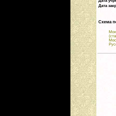
Дата уч
Дата зак
Схема п
Мон
(ст
Мос
Рус