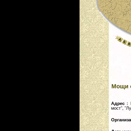
Мощи 
Адрес :
мост", "Л
Организ