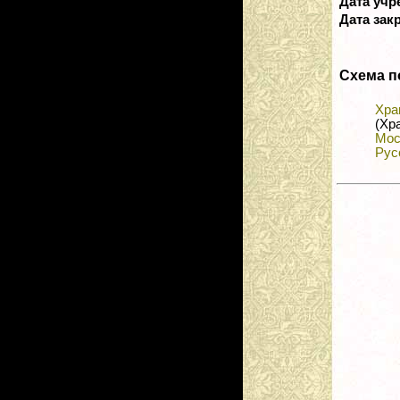
Дата уч
Дата зак
Схема п
Хра
(Хр
Мос
Рус