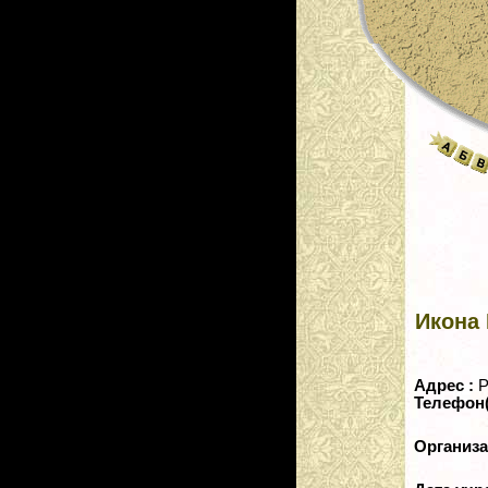
Икона 
Адрес :
Р
Телефон
Организ