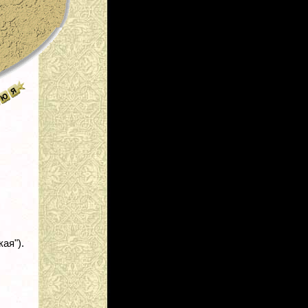
кая").