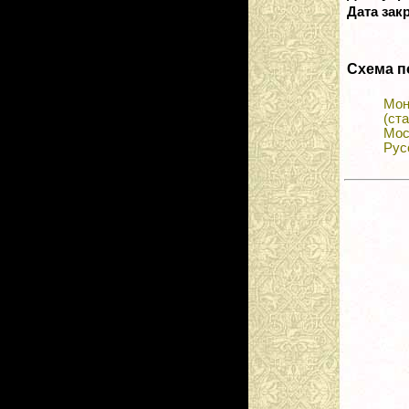
Дата зак
Схема п
Мо
(ст
Мос
Рус