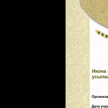
Икона 
усыпа
Организ
Дата уч