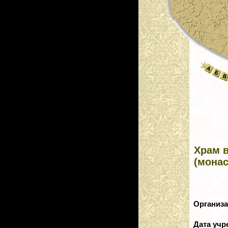
Храм 
(мона
Организ
Дата уч