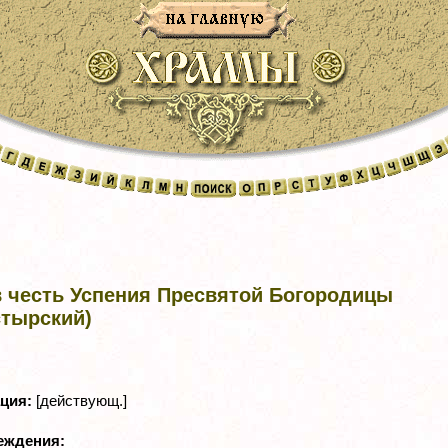
в честь Успения Пресвятой Богородицы
стырский)
ация:
[действующ.]
реждения: