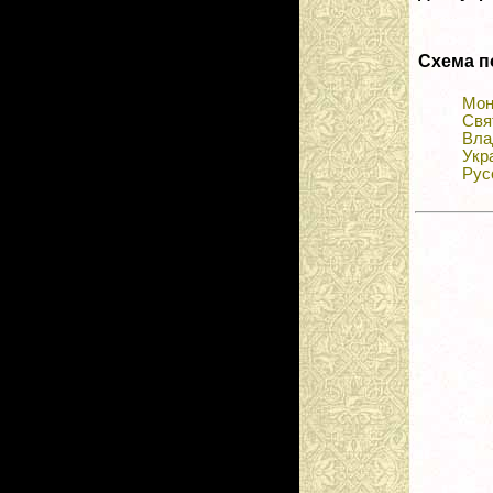
Схема п
Мон
Свя
Вла
Укр
Рус