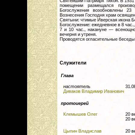
Святейший Патриарх Тихон. В 1931 
помещении размещался произво
Богослужения возобновлены 23 
Вознесения Господня храм освящен
Святыни: чтимые Иверская икона Б
Богослужение: ежедневное в 8 час.
7 и 10 час., накануне — всенощн
вечерня и утреня.
Проводятся огласительные беседы
Служители
Глава
настоятель
31.0
Диваков Владимир Иванович
протоиерей
Клемышев Олег
20 
20 в
Цыпин Владислав
20 