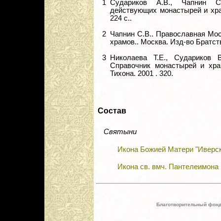
1
Судариков А.В., Чапнин C
действующих монастырей и храм
224 с..
2
Чапнин С.В.. Православная Мо
храмов.. Москва. Изд-во Братств
3
Николаева Т.Е., Судариков 
Справочник монастырей и хра
Тихона. 2001 . 320.
Состав
Святыни
Икона Божией Матери "Иверск
Икона св. вмч. Пантелеимона 
Благотворительный фонд