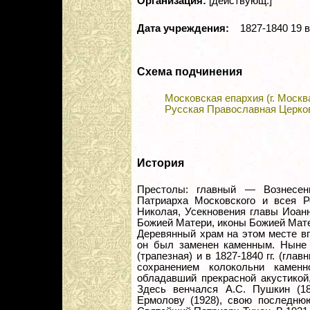
Организация:
[действующ.]
Дата учреждения:
1827-1840 19 в
Схема подчинения
Московская епархия (г. Москв
Русская Православная Церко
История
Престолы: главный — Вознесени
Патриарха Московского и всея Р
Николая, Усекновения главы Иоан
Божией Матери, иконы Божией Мате
Деревянный храм на этом месте впе
он был заменен каменным. Ныне 
(трапезная) и в 1827-1840 гг. (гла
сохранением колокольни камен
обладавший прекрасной акустикой
Здесь венчался А.С. Пушкин (18
Ермолову (1928), свою последню