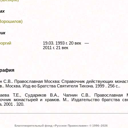
ах
Ворошилов)
ник
еоргий
19.03. 1993 г. 20 век —
2011 г. 21 век
рафия
н С.В.. Православная Москва: Справочник действующих монас
.. Москва. Изд-во Братства Святителя Тихона. 1999 . 256 с..
аева Т.Е., Судариков В.А., Чапнин С.В.. Православная 
очник монастырей и храмов. М.. Издательство братства св
. 2001 . 320.
Благотворительный фонд «Русское Православие» © 1996–
2026