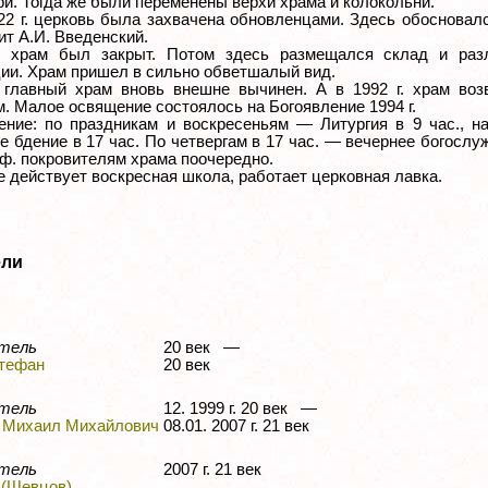
и. Тогда же были переменены верхи храма и колокольни.
22 г. церковь была захвачена обновленцами. Здесь обосновал
т А.И. Введенский.
. храм был закрыт. Потом здесь размещался склад и раз
ции. Храм пришел в сильно обветшалый вид.
. главный храм вновь внешне вычинен. А в 1992 г. храм во
. Малое освящение состоялось на Богоявление 1994 г.
ение: по праздникам и воскресеньям — Литургия в 9 час., н
 бдение в 17 час. По четвергам в 17 час. — вечернее богослу
аф. покровителям храма поочередно.
 действует воскресная школа, работает церковная лавка.
ели
тель
20 век —
тефан
20 век
тель
12. 1999 г. 20 век —
 Михаил Михайлович
08.01. 2007 г. 21 век
тель
2007 г. 21 век
 (Шевцов)