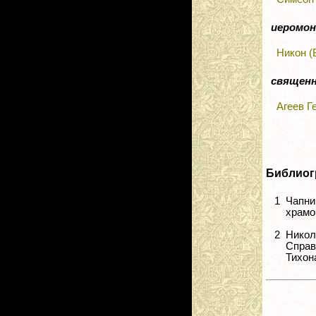
иеромон
Никон (
священ
Агеев Г
Библиог
1
Чапни
храмов
2
Никол
Справ
Тихона