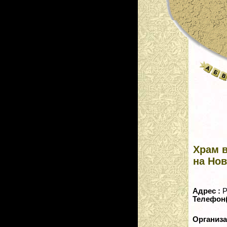
Храм в
на Но
Адрес :
Р
Телефон
Организ