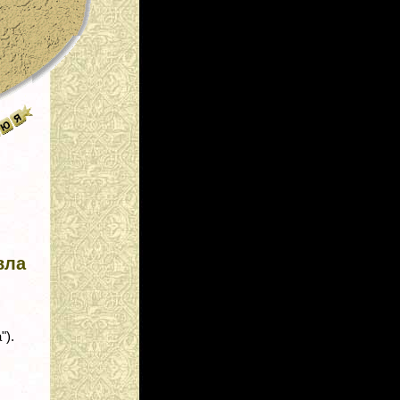
вла
").