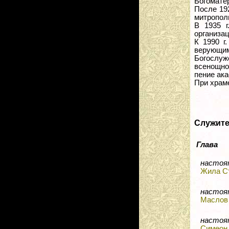
Богоматер
После 19
митрополи
В 1935 г
организа
К 1990 г
верующим
Богослуж
всенощное
пение ак
При храме
Служит
Глава
настоя
Жила С
настоя
Маслов
настоя
Симеон