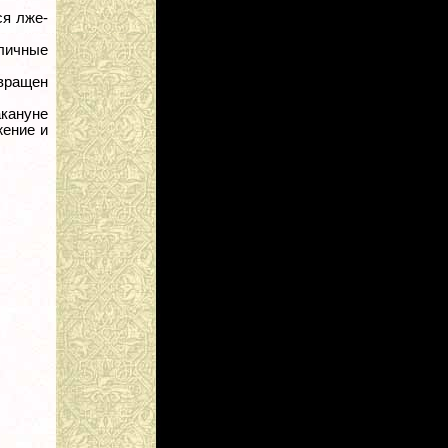
ся лже-
личные
звращен
акануне
жение и