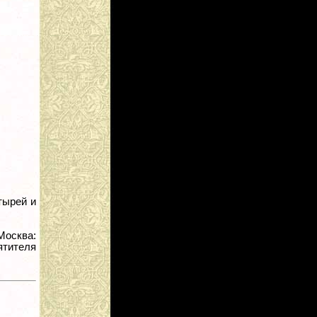
тырей и
Москва:
ятителя