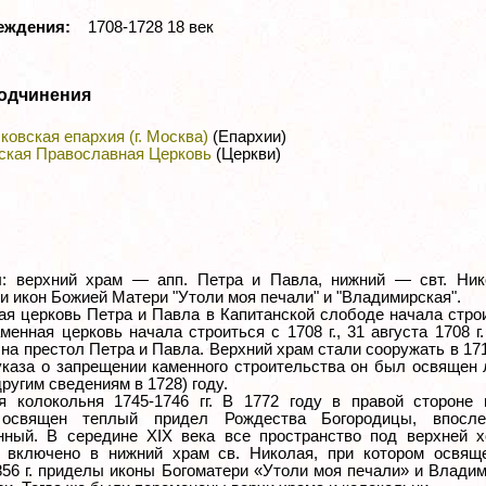
реждения:
1708-1728 18 век
одчинения
ковская епархия (г. Москва)
(Епархии)
ская Православная Церковь
(Церкви)
: верхний храм — апп. Петра и Павла, нижний — свт. Ник
и икон Божией Матери "Утоли моя печали" и "Владимирская".
ая церковь Петра и Павла в Капитанской слободе начала стро
аменная церковь начала строиться с 1708 г., 31 августа 1708 г
на престол Петра и Павла. Верхний храм стали сооружать в 171
 указа о запрещении каменного строительства он был освящен
другим сведениям в 1728) году.
 колокольня 1745-1746 гг. В 1772 году в правой стороне 
 освящен теплый придел Рождества Богородицы, впосле
нный. В середине XIX века все пространство под верхней х
 включено в нижний храм св. Николая, при котором освящ
856 г. приделы иконы Богоматери «Утоли моя печали» и Влади