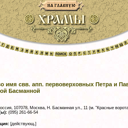
о имя свв. апп. первоверховных Петра и Па
вой Басманной
оссия, 107078, Москва, Н. Басманная ул., 11 (м. "Красные ворота
(ы):
(095) 261-66-54
ация:
[действующ.]