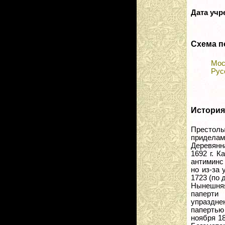
Дата уч
Схема п
Мос
Рус
История
Престолы
приделам
Деревянн
1692 г. К
антиминс 
но из-за
1723 (по 
Нынешняя
паперти
упраздне
папертью
ноября 1