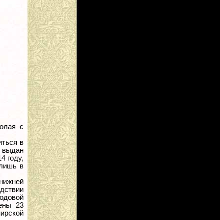
олая с
иться в
. выдан
4 году,
 лишь в
нижней
дствии
одовой
ены 23
мирской