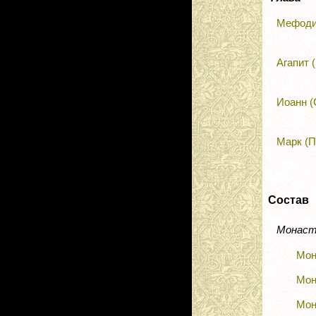
Мефоди
Агапит 
Иоанн (
Марк (П
Состав
Монас
Мон
Мон
Мон