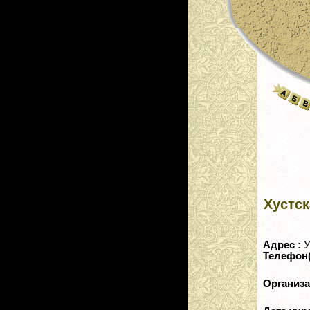
Хустск
Адрес :
У
Телефон
Организ