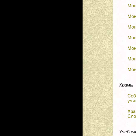
Мон
Мон
Мон
Мон
Мон
Мон
Мон
Храмы
Соб
учи
Хра
Сло
Учебные