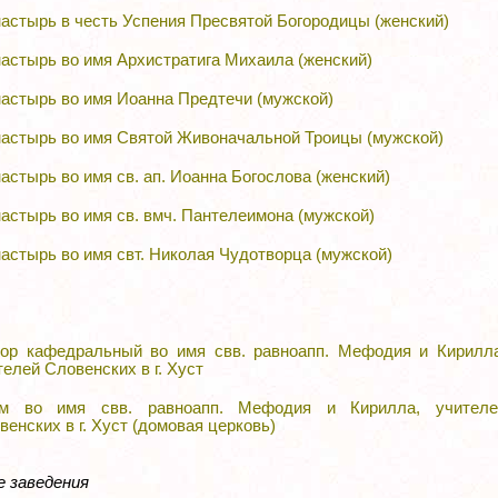
астырь в честь Успения Пресвятой Богородицы (женский)
астырь во имя Архистратига Михаила (женский)
астырь во имя Иоанна Предтечи (мужской)
астырь во имя Святой Живоначальной Троицы (мужской)
астырь во имя св. ап. Иоанна Богослова (женский)
астырь во имя св. вмч. Пантелеимона (мужской)
астырь во имя свт. Николая Чудотворца (мужской)
ор кафедральный во имя свв. равноапп. Мефодия и Кирилла
телей Словенских в г. Хуст
м во имя свв. равноапп. Мефодия и Кирилла, учителе
венских в г. Хуст (домовая церковь)
 заведения