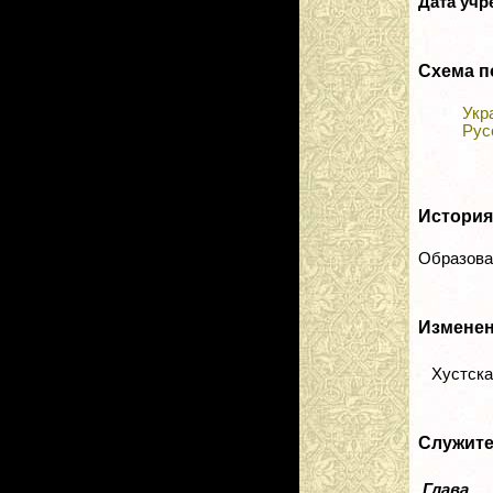
Дата уч
Схема п
Укр
Рус
История
Образова
Изменен
Хустская
Служит
Глава