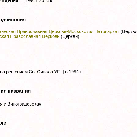
реждения:
1994 г. 20 век
одчинения
аинская Православная Церковь-Московский Патриархат
(Церкви
ская Православная Церковь
(Церкви)
на решением Св. Синода УПЦ в 1994 г.
ия названия
 и Виноградовская
ели