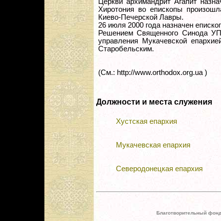
Церкви архимандрит Агапит назна
Хиротония во епископы произошл
Киево-Печерской Лавры.
26 июля 2000 года назначен еписк
Решением Священного Синода УПЦ
управления Мукачевской епархие
Старобельским.
(См.: http://www.orthodox.org.ua )
Должности и места служения
Хустская епархия
Мукачевская епархия
Северодонецкая епархия
Благотворительный фонд