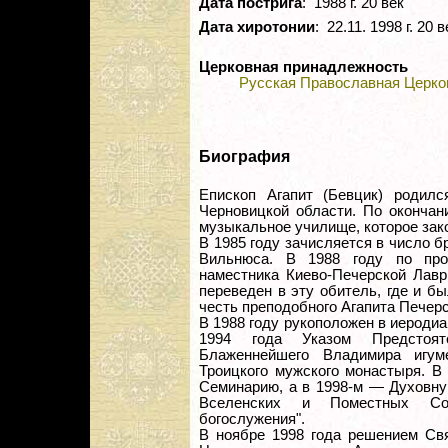
Дата пострига
: 1988 г. 20 век
Дата хиротонии
: 22.11. 1998 г. 20 в
Церковная принадлежность
Русская Православная Церко
Биография
Епископ Агапит (Бевцик) родил
Черновицкой области. По окончан
музыкальное училище, которое зако
В 1985 году зачисляется в число 
Вильнюса. В 1988 году по про
наместника Киево-Печерской Лавр
переведен в эту обитель, где и б
честь преподобного Агапита Печерс
В 1988 году рукоположен в иеродиа
1994 года Указом Предстоят
Блаженнейшего Владимира игум
Троицкого мужского монастыря. В
Семинарию, а в 1998-м — Духовну
Вселенских и Поместных Соб
богослужения".
В ноябре 1998 года решением Св