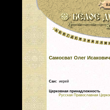
Самосват Олег Исакови
Сан:
иерей
Церковная принадлежность
Русская Православная Церко