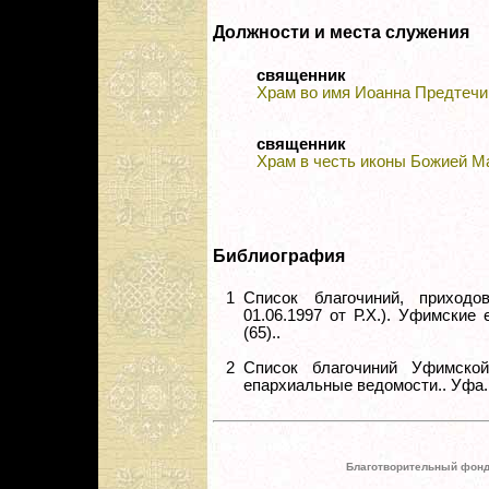
Должности и места служения
священник
Храм во имя Иоанна Предтечи 
священник
Храм в честь иконы Божией Ма
Библиография
1
Список благочиний, приход
01.06.1997 от Р.Х.). Уфимские
(65)..
2
Список благочиний Уфимско
епархиальные ведомости.. Уфа. 1
Благотворительный фонд