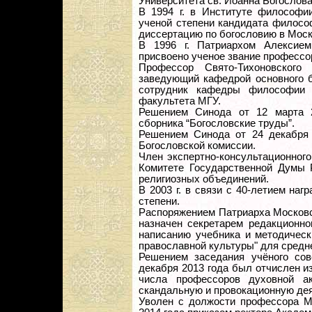
Университета св. Иоанна Богослова
В 1994 г. в Институте философи
ученой степени кандидата философ
диссертацию по богословию в Моск
В 1996 г. Патриархом Алексие
присвоено ученое звание профессо
Профессор Свято-Тихоновского 
заведующий кафедрой основного б
сотрудник кафедры философии 
факультета МГУ.
Решением Синода от 12 марта 2
сборника “Богословские труды”.
Решением Синода от 24 декабря 
Богословской комиссии.
Член экспертно-консультационног
Комитете Государственной Думы 
религиозных объединений.
В 2003 г. в связи с 40-летием наг
степени.
Распоряжением Патриарха Московск
назначен секретарем редакционно
написанию учебника и методическ
православной культуры" для средн
Решением заседания учёного сов
декабря 2013 года был отчислен и
числа профессоров духовной а
скандальную и провокационную дея
Уволен с должости профессора Мо