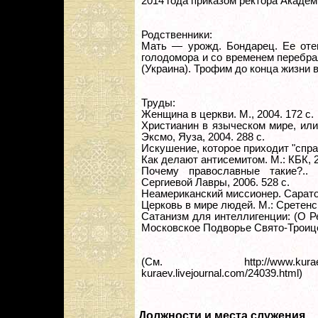
2014 года приказом ректора Академ
Родственники:
Мать — урожд. Бондарец. Ее оте
голодомора и со временем перебра
(Украина). Трофим до конца жизни в
Труды:
Женщина в церкви. М., 2004. 172 с.
Христианин в языческом мире, или
Эксмо, Яуза, 2004. 288 с.
Искушение, которое приходит "справа
Как делают антисемитом. М.: КБК, 2
Почему православные такие?.. 
Сергиевой Лавры, 2006. 528 с.
Неамериканский миссионер. Саратов
Церковь в мире людей. М.: Сретенск
Сатанизм для интеллигенции: (О Рер
Московское Подворье Свято-Троице
(См. http://www.kuraev.
kuraev.livejournal.com/24039.html)
Должности и места служения