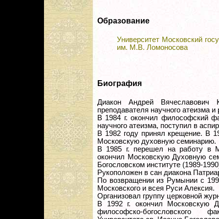
Образование
Университет Московский гос
им. М.В. Ломоносова
Биография
Диакон Андрей Вячеславович 
преподавателя научного атеизма и 
В 1984 г. окончил философский ф
научного атеизма, поступил в асп
В 1982 году принял крещение. В 1
Московскую духовную семинарию.
В 1985 г. перешел на работу в 
окончил Московскую Духовную сем
Богословском институте (1989-1990
Рукоположен в сан диакона Патри
По возвращении из Румынии с 199
Московского и всея Руси Алексия.
Организовал группу церковной жур
В 1992 г. окончил Московскую Д
философско-богословского фа