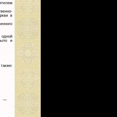
ятелем
венно-
ркви в
енного
 одной
было и
:
век —