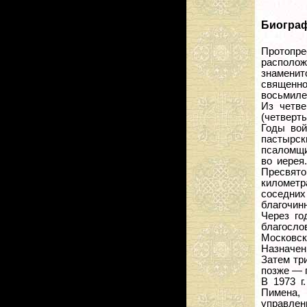
Биогра
Протопр
располож
знамени
священн
восьмиле
Из четв
(четверты
Годы вой
пастырс
псаломщи
во иерея
Пресвят
километр
соседни
благочин
Через го
благосл
Московск
Назначен
Затем тр
позже — 
В 1973 г
Пимена,
управлен