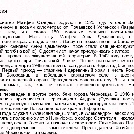
фия
есвитер Матфей Стаднюк родился в 1925 году в селе За
енном в восьми километрах от Почаевской Успенской Лавры
то тем, что около 150 молодых сельчан посвятили
ослужению). Мать отца Матфея, Анна Демьяновна, с
тнего возраста водила его в Лавру на торжественные богосл
ерых сыновей Анны Демьяновны трое стали священнослужи
й погиб на войне). С десяти лет начал прислуживать в алтаре.
ны провел на оккупированной территории. В 1942 году посту
кие курсы при Почаевской Лавре. После окончания курсо
ком, а в марте 1945 года принял сан диакона. Через год был п
. Первый приход — старинный деревянный храм в честь Рож
ой Богородицы в небольшом карпатском селе, в шести
ах от железной дороги. Приходилось совершать службы и в ч
х храмах, так, как не хватало священнослужителей. На
ным.
д переведен в другое село, близ города Черновцы. В 1946 г
овению архиепископа Черновицкого Андрея (Сухенко) пост
ую духовную семинарию, затем академию, которую закончил в 19
 в московский Петропавловский храм в Лефортове.
и года служил в Александрии (Египет), в Александро-Невском х
пять с половиною лет в Нью-Йорке, в соборе Святителя Николая
. вернулся в Россию и назначен секретарем Святейшого Пат
 и одновременно — заместителем Председателя Хозяйств
ия Московской Патриархии.