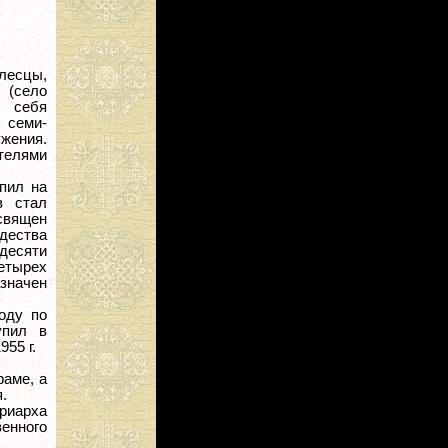
лесцы,
 (село
 себя
 семи-
ужения.
телями
пил на
в стал
освящен
дества
десяти
етырех
значен
оду по
упил в
55 г.
раме, а
.
риарха
енного