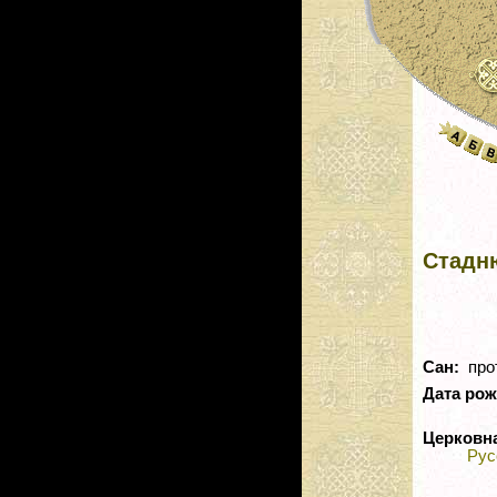
Стадн
Сан:
прот
Дата ро
Церковн
Рус