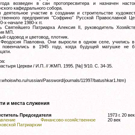
года возведен в сан протопресвитера и назначен насто
нского кафедрального собора.
 деятельное участие в создании и строительстве художест
ственного предприятия "Софрино" Русской Православной Це
0-х-начале 1980-х гг.
ь Святейшего Патриарха Алексия II, руководитель Хозяйств
ия МП.
ый садовод и цветовод, плотник.
Феодосия Павловна. Они выросли в одном селе, учились в
 повенчались в 1945 году, когда будущей матушке не 
цати.
ра:
стыря Церкви / И.П. // ЖМП. 1995. [№] 9/10. С. 34-35.
См. также
w.whoiswho.ru/russian/Password/journals/11997/batushkar1.htm)
ти и места служения
еститель Председателя
1973 г. 20 
авление Финансово-хозяйственное
20 век
ковской Патриархии