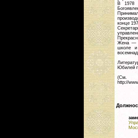
В 1978 
Богоявле
Принимал
производ
конце 197
Секретар
управлен
Прекрасн
Жена — 
школе и
восемнад
Литерату
Юбилей па
(
http://ww
Должнос
зам
Упр
Мос