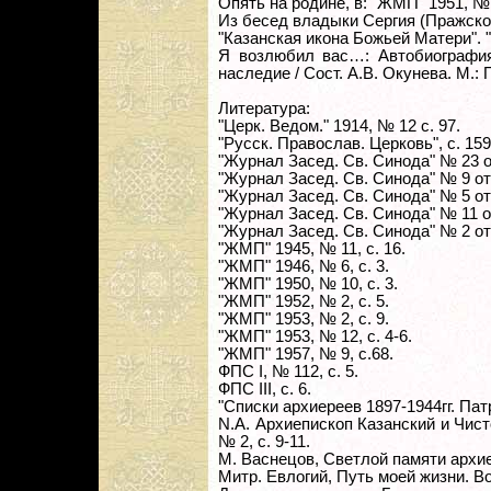
Опять на родине, в: "ЖМП" 1951, № 1
Из бесед владыки Сергия (Пражского
"Казанская икона Божьей Матери". "
Я возлюбил вас…: Автобиография
наследие / Сост. А.В. Окунева. М.: П
Литература:
"Церк. Ведом." 1914, № 12 с. 97.
"Русск. Православ. Церковь", с. 159
"Журнал Засед. Св. Синода" № 23 от 
"Журнал Засед. Св. Синода" № 9 от 2
"Журнал Засед. Св. Синода" № 5 от 2
"Журнал Засед. Св. Синода" № 11 от 
"Журнал Засед. Св. Синода" № 2 от 2
"ЖМП" 1945, № 11, с. 16.
"ЖМП" 1946, № 6, с. 3.
"ЖМП" 1950, № 10, с. 3.
"ЖМП" 1952, № 2, с. 5.
"ЖМП" 1953, № 2, с. 9.
"ЖМП" 1953, № 12, с. 4-6.
"ЖМП" 1957, № 9, с.68.
ФПС I, № 112, с. 5.
ФПС III, с. 6.
"Списки архиереев 1897-1944гг. Патр
N.A. Архиепископ Казанский и Чист
№ 2, с. 9-11.
М. Васнецов, Светлой памяти архиеп
Митр. Евлогий, Путь моей жизни. Во