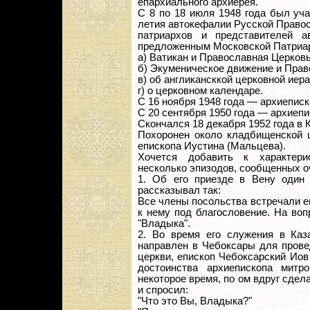
епархиального архиерея.
С 8 по 18 июля 1948 года был уч
летия автокефалии Русской Право
патриархов и представителей 
предложенным Московской Патриар
а) Ватикан и Православная Церковь
б) Экуменическое движение и Прав
в) об англикансккой церковной иера
г) о церковном календаре.
С 16 ноября 1948 года — архиеписк
С 20 сентября 1950 года — архиепи
Скончался 18 декабря 1952 года в 
Похоронен около кладбищенской ц
епископа Иустина (Мальцева).
Хочется добавить к характери
несколько эпизодов, сообщенных 
1. Об его приезде в Вену один 
рассказывал так:
Все члены посольства встречали е
к нему под благословение. На воп
"Владыка".
2. Во время его служения в Каз
направлен в Чебоксары для прове
церкви, епископ Чебоксарский Иов
достоинства архиепископа митр
некоторое время, по ом вдруг сдел
и спросил:
"Что это Вы, Владыка?"