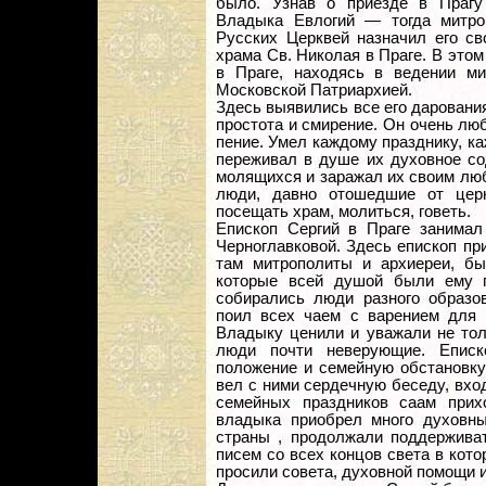
было. Узнав о приезде в Прагу
Владыка Евлогий — тогда митро
Русских Церквей назначил его св
храма Св. Николая в Праге. В этом
в Праге, находясь в ведении м
Московской Патриархией.
Здесь выявились все его дарования
простота и смирение. Он очень лю
пение. Умел каждому празднику, к
переживал в душе их духовное со
молящихся и заражал их своим лю
люди, давно отошедшие от церк
посещать храм, молиться, говеть.
Епископ Сергий в Праге занимал
Черноглавковой. Здесь епископ п
там митрополиты и архиереи, бы
которые всей душой были ему п
собирались люди разного образов
поил всех чаем с варением для 
Владыку ценили и уважали не толь
люди почти неверующие. Еписк
положение и семейную обстановку
вел с ними сердечную беседу, вхо
семейных праздников саам прих
владыка приобрел много духовны
страны , продолжали поддерживат
писем со всех концов света в кот
просили совета, духовной помощи и