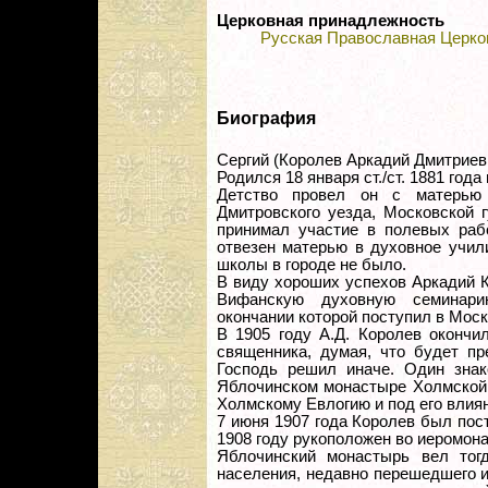
Церковная принадлежность
Русская Православная Церко
Биография
Сергий (Королев Аркадий Дмитриев
Родился 18 января ст./ст. 1881 года
Детство провел он с матерью
Дмитровского уезда, Московской 
принимал участие в полевых раб
отвезен матерью в духовное учили
школы в городе не было.
В виду хороших успехов Аркадий 
Вифанскую духовную семинари
окончании которой поступил в Мос
В 1905 году А.Д. Королев окончи
священника, думая, что будет пр
Господь решил иначе. Один знак
Яблочинском монастыре Холмской 
Холмскому Евлогию и под его влия
7 июня 1907 года Королев был пос
1908 году рукоположен во иеромона
Яблочинский монастырь вел тог
населения, недавно перешедшего 