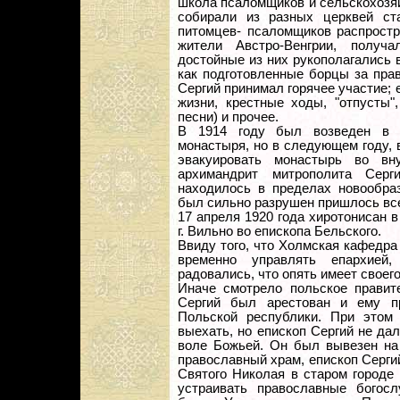
школа псаломщиков и сельскохозяй
собирали из разных церквей ст
питомцев- псаломщиков распростр
жители Австро-Венгрии, получ
достойные из них рукополагались 
как подготовленные борцы за пра
Сергий принимал горячее участие; 
жизни, крестные ходы, "отпусты"
песни) и прочее.
В 1914 году был возведен в с
монастыря, но в следующем году,
эвакуировать монастырь во вн
архимандрит митрополита Сер
находилось в пределах новообра
был сильно разрушен пришлось все
17 апреля 1920 года хиротонисан 
г. Вильно во епископа Бельского.
Ввиду того, что Холмская кафедра
временно управлять епархией
радовались, что опять имеет своего
Иначе смотрело польское правите
Сергий был арестован и ему п
Польской республики. При этом 
выехать, но епископ Сергий не да
воле Божьей. Он был вывезен на 
православный храм, епископ Серги
Святого Николая в старом городе
устраивать православные богосл