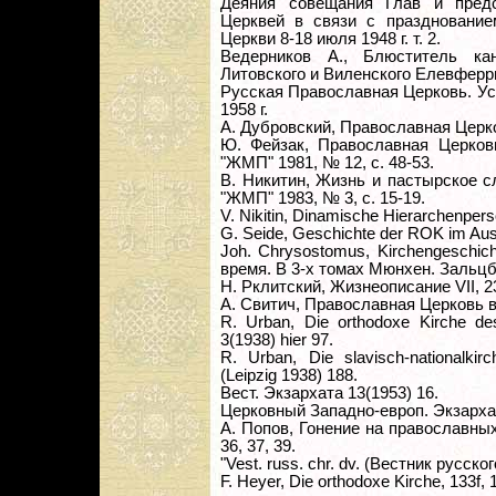
Деяния совещания Глав и пред
Церквей в связи с празднование
Церкви 8-18 июля 1948 г. т. 2.
Ведерников А., Блюститель ка
Литовского и Виленского Елевферрия
Русская Православная Церковь. Ус
1958 г.
А. Дубровский, Православная Церко
Ю. Фейзак, Православная Церковь
"ЖМП" 1981, № 12, с. 48-53.
В. Никитин, Жизнь и пастырское с
"ЖМП" 1983, № 3, с. 15-19.
V. Nikitin, Dinamische Hierarchenperso
G. Seide, Geschichte der ROK im Aus
Joh. Chrysostomus, Kirchengeschich
время. В 3-х томах Мюнхен. Зальцбу
Н. Рклитский, Жизнеописание VII, 2
А. Свитич, Православная Церковь в
R. Urban, Die orthodoxe Kirche de
3(1938) hier 97.
R. Urban, Die slavisch-nationalkir
(Leipzig 1938) 188.
Вест. Экзархата 13(1953) 16.
Церковный Западно-европ. Экзархата
А. Попов, Гонение на православных
36, 37, 39.
"Vest. russ. chr. dv. (Вестник русск
F. Heyer, Die orthodoxe Kirche, 133f, 