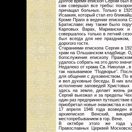
Долгое время епископ Сергий был
сам совершал все требы: похорон
причащал больных. Только в 192
Исаакия, который стал его ближай
Кроме Праги в ведении епископа 
Братиславе; ему также было пору
Карловых Варах, Марианских и 
совершалось только в летний сез
был всегда для нее праздником,
дорогого гостя.
Стараниями епископа Сергия в 192
храм на Ольшанском кладбище. Од
богослужения епископу Пражском
удалось собрать на это дело значи
Недалеко от храма Св. Николая , в
так называемое "Подворье". Посл
для общения с духовенством. По 
и вел духовные беседы. В них вл
исполнение заповедей Христовых 
здесь на земле, делает жизнь ра
Сергий выезжал и за пределы Чех
один раз предпринял путешествие 
приобретал новые знакомства и свя
17 апреля 1946 года возведен 
архиепископ Венский, викари
местопребыванием в гор. Вене.
В октябре этого же года ут
Православных Церквей Московско