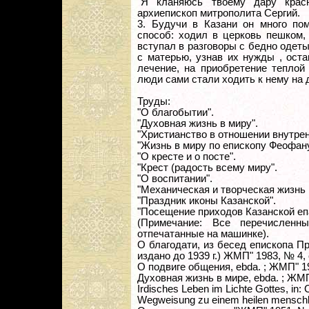
"Я кланяюсь твоему дару крас
архиепископ митрополита Сергий.
3. Будучи в Казани он много по
способ: ходил в церковь пешком,
вступал в разговоры с бедно одеты
с матерью, узнав их нужды , ост
лечение, на приобретение теплой 
люди сами стали ходить к нему на 
Труды:
"О благобытии".
"Духовная жизнь в миру".
"Христианство в отношении внутрен
"Жизнь в миру по епископу Феофану
"О кресте и о посте".
"Крест (радость всему миру".
"О воспитании".
"Механическая и творческая жизнь 
"Праздник иконы Казанской".
"Посещение приходов Казанской еп
(Примечание: Все перечисленн
отпечатанные на машинке).
О благодати, из бесед епископа Пр
издано до 1939 г.) ЖМП" 1983, № 4, 
О подвиге общения, ebda. ; ЖМП" 19
Духовная жизнь в мире, ebda. ; ЖМП"
Irdisches Leben im Lichte Gottes, in: 
Wegweisung zu einem heilen menschli