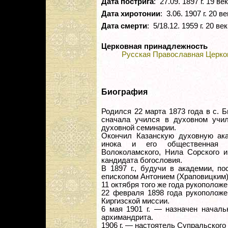
Дата пострига
: 27.09. 1897 г. 19 век
Дата хиротонии
: 3.06. 1907 г. 20 ве
Дата смерти
: 5/18.12. 1959 г. 20 век
Церковная принадлежность
Русская Православная Церко
Биография
Родился 22 марта 1873 года в с. 
сначала учился в духовном учил
духовной семинарии.
Окончил Казанскую духовную ака
инока и его общественная 
Волоколамского, Нила Сорского и
кандидата богословия.
В 1897 г., будучи в академии, п
епископом Антонием (Храповицким)
11 октября того же года рукоположе
22 февраля 1898 года рукоположе
Киргизской миссии.
6 мая 1901 г. — назначен началь
архимандрита.
1906 г. — настоятель Супральског