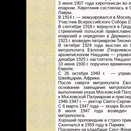
3 июня 1907 года хиротонисан во 
епархии. Хиротония состоялась в
Лавры.
В 1914 г. — эвакуировался в Москву
Участник Всероссийского Собора 19
В сентябре 1918 г. вернулся в Гро
стремлений польской православно
епархией и определен в Дермански
1923 г. возведен патриархом Тихоно
В октябре 1924 года выслан из 
митрополита Евлогия (Георгиевс
архиепископом Ниццким — управл
декабря 1925 г. настоятель Ниццког
10 июня 1930 г. поручено временн
Европе.
С 26 октября 1940 г. — управ
Швейцарии, Африки.
После смерти митрополита Евл
основании завещания митропол
выполнения указа Московской Патр
к Московской Патриархии и присое
1946-1947 г. — ректор Свято-Серги
С 6 марта 1947 года — экзарх Всел
8 июля 1947 года возведен К
митрополита.
Хороший проповедник и строго при
Скончался в 1959 году в Париже.
Похоронен на кладбище Сент-Жене