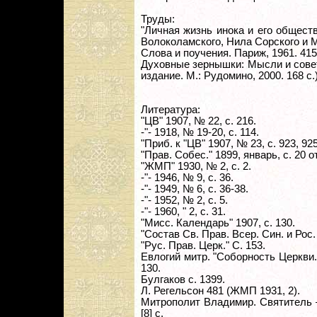
Труды:
"Личная жизнь инока и его общес
Волоколамского, Нила Сорского и М
Слова и поучения. Париж, 1961. 415
Духовные зернышки: Мысли и советы
издание. М.: Рудомино, 2000. 168 с.)
Литература:
"ЦВ" 1907, № 22, с. 216.
-"- 1918, № 19-20, с. 114.
"Приб. к "ЦВ" 1907, № 23, с. 923, 925
"Прав. Собес." 1899, январь, с. 20 о
"ЖМП" 1930, № 2, с. 2.
-"- 1946, № 9, с. 36.
-"- 1949, № 6, с. 36-38.
-"- 1952, № 2, с. 5.
-"- 1960, " 2, с. 31.
"Мисс. Календарь" 1907, с. 130.
"Состав Св. Прав. Всер. Син. и Рос.
"Рус. Прав. Церк." С. 153.
Евлогий митр. "Соборность Церкви. 
130.
Булгаков с. 1399.
Л. Регельсон 481 (ЖМП 1931, 2).
Митрополит Владимир. Святитель —
[8] с.