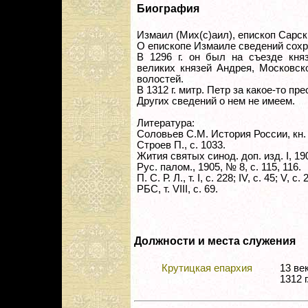
Биография
Измаил (Мих(с)аил), епископ Сарск
О епископе Измаиле сведений сохр
В 1296 г. он был на съезде кня
великих князей Андрея, Московск
волостей.
В 1312 г. митр. Петр за какое-то п
Других сведений о нем не имеем.
Литература:
Соловьев С.М. История России, кн. I
Строев П., с. 1033.
Жития святых синод. доп. изд. I, 1908,
Рус. палом., 1905, № 8, с. 115, 116.
П. С. Р. Л., т. I, с. 228; IV, с. 45; V, с.
РБС, т. VIII, с. 69.
Должности и места служения
Крутицкая епархия
13 в
1312 г