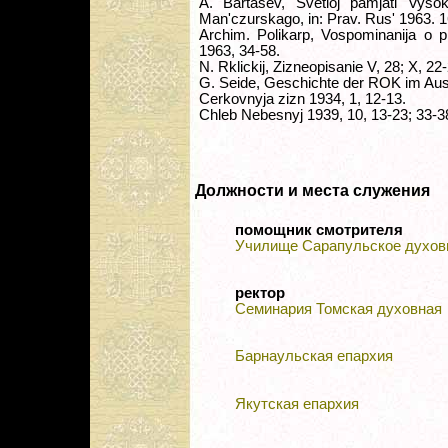
A. Bartasev, Svetloj pamjati Vysoko
Man'czurskago, in: Prav. Rus' 1963. 1
Archim. Polikarp, Vospominanija o p
1963, 34-58.
N. Rklickij, Zizneopisanie V, 28; X, 22
G. Seide, Geschichte der ROK im Auslan
Cerkovnyja zizn 1934, 1, 12-13.
Chleb Nebesnyj 1939, 10, 13-23; 33-3
Должности и места служения
помощник смотрителя
Училище Сарапульское духов
ректор
Семинария Томская духовная
Барнаульская епархия
Якутская епархия