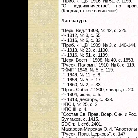
"Приб. к "ЦВ" 1916, № 51, с. 1199.
"О подвижничестве", по произ
(Кандидатское сочинение).
Литература:
"Церк. Вед." 1908, № 42, с. 325.
-"- 1912, № 9, с. 55.
-"- 1916, № 6, с. 33.
"Приб. к "ЦВ" 1909, № 3, с. 140-144.
-"- 1913, № 23, с. 1100.
-"- 1916, № 51, с. 1199.
"Церк. Вестн." 1908, № 40, с. 1853.
"Русск. Паломн." 1910, № 8, с. 119.
"ЖМП" 1946, № 5, с. 119.
-"- 1949, № 11, с. 8.
-"- 1959, № 5, с. 17.
-"- 1960, № 2, с. 33.
"Прав. Собес." 1900, январь, с. 20.
-"- 1904, июнь, с. 5.
-"- 1913, декабрь, с. 838.
ФПС I, № 25, с. 2
ФПС III, с. 4.
"Состав Св. Прав. Всер. Син. и Рос. 
Булгаков, с. 1415.
БЭС т. II, стб. 2401.
Макарова-Мирская О.И. "Апостолы 
"Русск. Прав. Церковь", с. 147.