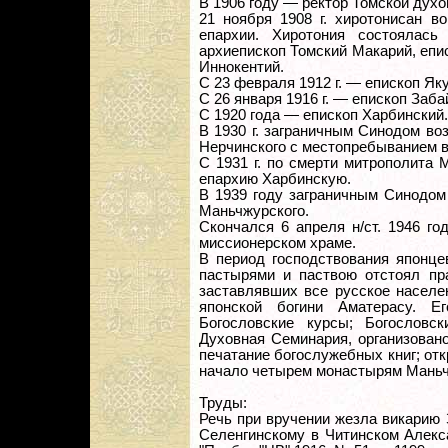
В 1906 году — ректор Томской духо
21 ноября 1908 г. хиротонисан в
епархии. Хиротония состоялась
архиепископ Томский Макарий, епи
Иннокентий.
С 23 февраля 1912 г. — епископ Як
С 26 января 1916 г. — епископ Заб
С 1920 года — епископ Харбинский.
В 1930 г. заграничным Синодом во
Нерчинского с местопребыванием в 
С 1931 г. по смерти митрополита
епархию Харбинскую.
В 1939 году заграничным Синодом
Маньчжурского.
Скончался 6 апреля н/ст. 1946 г
миссионерском храме.
В период господствования японцев
пастырями и паствою отстоял пра
заставлявших все русское населе
японской богини Аматерасу. 
Богословские курсы; Богословс
Духовная Семинария, организован
печатание богослужебных книг; от
начало четырем монастырям Маньч
Труды:
Речь при вручении жезла викарию 
Селенгинскому в Читинском Алекс