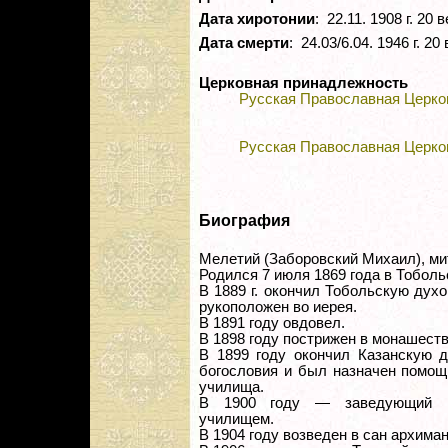
Дата хиротонии
: 22.11. 1908 г. 20 в
Дата смерти
: 24.03/6.04. 1946 г. 20 
Церковная принадлежность
Русская Православная Церко
Русская Православная Церко
Биография
Мелетий (Заборовский Михаил), ми
Родился 7 июля 1869 года в Тоболь
В 1889 г. окончил Тобольскую дух
рукоположен во иерея.
В 1891 году овдовел.
В 1898 году пострижен в монашеств
В 1899 году окончил Казанскую 
богословия и был назначен помощ
училища.
В 1900 году — заведующий Би
училищем.
В 1904 году возведен в сан архима