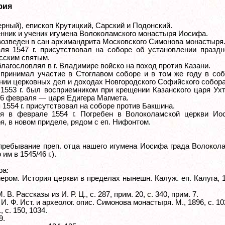
фия
ерный), епископ Крутицкий, Сарский и Подонский.
нник и ученик игумена Волоколамского монастыря Иосифа.
. возведен в сан архимандрита Московского Симонова монастыря
ля 1547 г. присутствовал на соборе об установлении праздн
сским святым.
 благословлял в г. Владимире войско на поход против Казани.
. принимал участие в Стоглавом соборе и в том же году в со
нии церковных дел и доходах Новгородского Софийского собора
 1553 г. был восприемником при крещении Казанского царя У
 26 февраля — царя Едигера Магмета.
 1554 г. присутствовал на соборе против Бакшина.
я в феврале 1554 г. Погребен в Волоколамской церкви Ио
я, в новом приделе, рядом с еп. Нифонтом.
пребывание преп. отца нашего игумена Иосифа града Волокол
им в 1545/46 г.).
ра:
ером. История церкви в пределах нынешн. Калуж. еп. Калуга, 1
 В. Рассказы из И. Р. Ц., с. 287, прим. 20, с. 340, прим. 7.
И. Ф. Ист. и археолог. опис. Симонова монастыря. М., 1896, с. 10
, с. 150, 1034.
9.