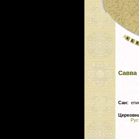
Савва
Сан:
епи
Церковн
Рус