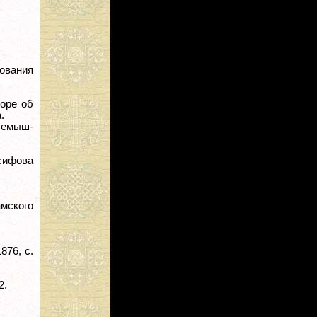
.
ования
боре об
.
хтемыш-
сифова
амского
876, с.
2.