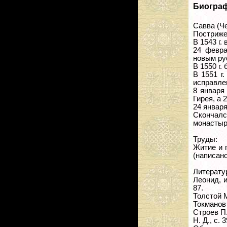
Биогра
Савва (Ч
Постриже
В 1543 г
24 февра
новым ру
В 1550 г.
В 1551 г
исправле
8 января
Гирея, а
24 января
Скончалс
монастыр
Труды:
Житие и 
(написано 
Литерату
Леонид, и
87.
Толстой М.
Токманов 
Строев П.
Н. Д., с. 3