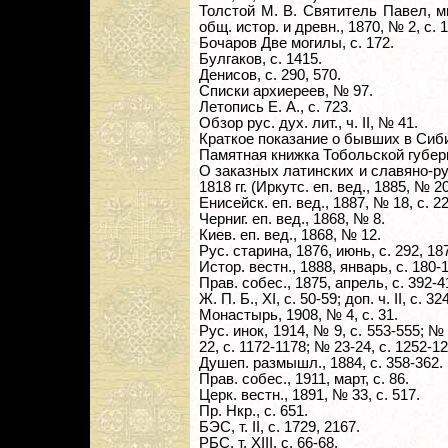
Толстой М. В. Святитель Павел, м
общ. истор. и древн., 1870, № 2, с. 
Бочаров Две могилы, с. 172.
Булгаков, с. 1415.
Денисов, с. 290, 570.
Списки архиереев, № 97.
Летопись Е. А., с. 723.
Обзор рус. дух. лит., ч. II, № 41.
Краткое показание о бывших в Сиби
Памятная книжка Тобольской губерн
О заказных латинских и славяно-ру
1818 гг. (Иркутс. еп. вед., 1885, № 20
Енисейск. еп. вед., 1887, № 18, с. 2
Черниг. еп. вед., 1868, № 8.
Киев. еп. вед., 1868, № 12.
Рус. старина, 1876, июнь, с. 292, 187
Истор. вестн., 1888, январь, с. 180-
Прав. собес., 1875, апрель, с. 392-4
Ж. П. Б., XI, с. 50-59; доп. ч. II, с. 32
Монастырь, 1908, № 4, с. 31.
Рус. инок, 1914, № 9, с. 553-555; №
22, с. 1172-1178; № 23-24, с. 1252-12
Душеп. размышл., 1884, с. 358-362.
Прав. собес., 1911, март, с. 86.
Церк. вестн., 1891, № 33, с. 517.
Пр. Нкр., с. 651.
БЭС, т. II, с. 1729, 2167.
РБС, т. XIII, с. 66-68.