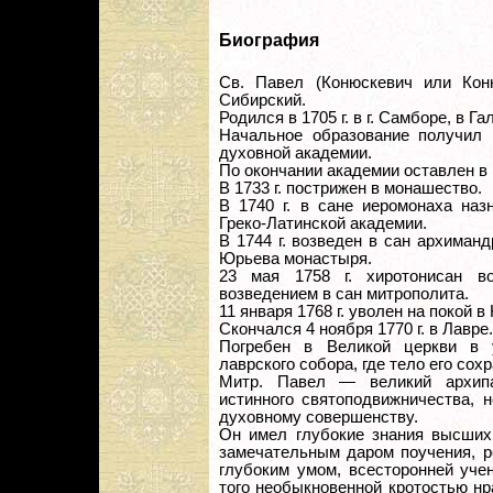
Биография
Св. Павел (Конюскевич или Кон
Сибирский.
Родился в 1705 г. в г. Самборе, в Г
Начальное образование получил 
духовной академии.
По окончании академии оставлен в 
В 1733 г. пострижен в монашество.
В 1740 г. в сане иеромонаха наз
Греко-Латинской академии.
В 1744 г. возведен в сан архиман
Юрьева монастыря.
23 мая 1758 г. хиротонисан в
возведением в сан митрополита.
11 января 1768 г. уволен на покой 
Скончался 4 ноября 1770 г. в Лавре.
Погребен в Великой церкви в
лаврского собора, где тело его со
Митр. Павел — великий архип
истинного святоподвижничества, 
духовному совершенству.
Он имел глубокие знания высших 
замечательным даром поучения, р
глубоким умом, всесторонней уче
того необыкновенной кротостью н