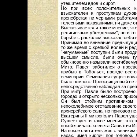
утешителем вдов и сирот.
Но при всех положительных к
взыскателен к проступкам духов
пренебрегал ни черными работами
телесными наказаниями, ни даже о
Высказывается и такое мнение, чт
религиозным убеждениям", но в то 
борьбе с расколом высказал себя 
Принимая во внимание предыдущие 
то же время с крепкой волей и ред
"негуманные" поступки были прод
высшем смысле, были очень г
обыкновенно называли несгибаему
Митр. Павел заботился о просве
прибыв в Тобольск, прежде всего
семинарии. Семинария существовал
было немного. Преосвященный не з
непосредственно наблюдал за пре
При митр. Павле было построено 
городах и открыто несколько прихо
Он был стойким противником 
непоколебимое отстаивание своег
архиерейского сана, но приговор н
Екатерины II митрополит Павел уше
Существует и такое мнение, что 
покой явилась клевета Савватия И
На покое святитель жил с великим
нарах, имел кирпич под головой. 