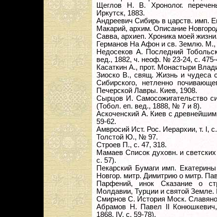
Щеглов Н. В. Хронолог. перече
Иркутск, 1883.
Андреевич Сибирь в царств. имп. Ека
Макарий, архим. Описание Новгород.
Савва, архиеп. Хроника моей жизни. С
Германов На Афон и св. Землю. М., 19
Недосеков А. Последний Тобольск
вед., 1882, ч. неоф. № 23-24, с. 475-
Касаткин А., прот. Монастыри Влади
Зиоско В., свящ. Жизнь и чудеса 
Сибирского, нетленно почивающе
Печерской Лавры. Киев, 1908.
Сырцов И. Самосожигательство сиб
(Тобол. еп. вед., 1888, № 7 и 8).
Аскоченский А. Киев с древнейшим е
59-62.
Амвросий Ист. Рос. Иерархии, т. I, с.
Толстой Ю., № 97.
Строев П., с. 47, 318.
Мамаев Список духовн. и светских н
с. 57).
Пекарский Бумаги имп. Екатерины II
Новгор. митр. Димитрию о митр. Пав
Парфений, инок Сказание о ст
Молдавии, Турции и святой Земле. М.,
Смирнов С. История Моск. Славяно-
Абрамов Н. Павел II Конюшкевич,
1868, IV, с. 59-78).