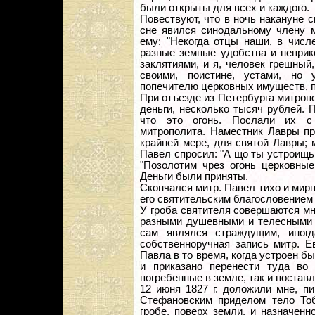
были открыты для всех и каждого.
Повествуют, что в ночь накануне 
сне явился синодальному члену м
ему: "Некогда отцы наши, в числ
разные земные удобства и неприк
заклятиями, и я, человек грешный
своими, поистине, устами, но 
попечителю церковных имуществ, п
При отъезде из Петербурга митропо
деньги, несколько тысяч рублей. 
что это огонь. Послали их с
митрополита. Наместник Лавры пр
крайней мере, для святой Лавры; 
Павел спросил: "А що ты устроищь,
"Позолотим чрез огонь церковные
Деньги были приняты.
Скончался митр. Павел тихо и мир
его святительским благословением
У гроба святителя совершаются м
разными душевными и телесными б
сам являлся страждущим, иногд
собственноручная запись митр. Е
Павла в то время, когда устроен 
и приказано перенести туда во
погребенные в земле, так и постав
12 июня 1827 г. доложили мне, п
Стефановским приделом тело Тоб
гробе, поверх земли, и назначенн