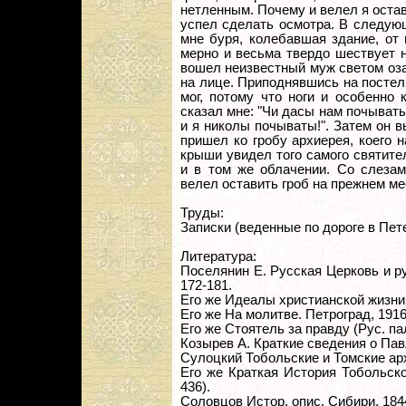
нетленным. Почему и велел я остав
успел сделать осмотра. В следующ
мне буря, колебавшая здание, от
мерно и весьма твердо шествует 
вошел неизвестный муж светом оза
на лице. Приподнявшись на постель
мог, потому что ноги и особенно
сказал мне: "Чи дасы нам почываты
и я николы почываты!". Затем он 
пришел ко гробу архиерея, коего 
крыши увидел того самого святите
и в том же облачении. Со слезам
велел оставить гроб на прежнем ме
Труды:
Записки (веденные по дороге в Петер
Литература:
Поселянин Е. Русская Церковь и русс
172-181.
Его же Идеалы христианской жизни, 
Его же На молитве. Петроград, 1916,
Его же Стоятель за правду (Рус. пал
Козырев А. Краткие сведения о Павл
Сулоцкий Тобольские и Томские ар
Его же Краткая История Тобольской 
436).
Соловцов Истор. опис. Сибири, 1844,