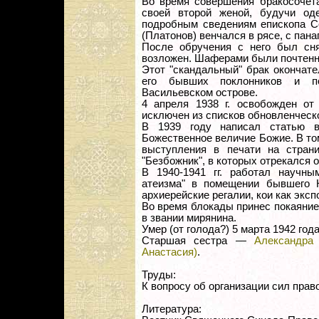
Во время совершения бракосочет
своей второй женой, будучи од
подробным сведениям епископа Се
(Платонов) венчался в рясе, с панаг
После обручения с него был сня
возложен. Шаферами были почтенны
Этот "скандальный" брак окончате
его бывших поклонников и по
Васильевском острове.
4 апреля 1938 г. освобожден от
исключен из списков обновленческо
В 1939 году написал статью в
Божественное величие Божие. В том
выступления в печати на страни
"Безбожник", в которых отрекался от
В 1940-1941 гг. работал научны
атеизма" в помещении бывшего К
архиерейские регалии, кои как экс
Во время блокады принес покаяни
в звании мирянина.
Умер (от голода?) 5 марта 1942 год
Старшая сестра —
Александра
Анастасия)
.
Труды:
К вопросу об организации сил прав
Литература: