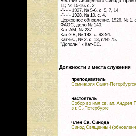
Вестник Священного Синода Правосл
11; № 15-16. с. 2.
-"- -"- 1927. № 5-6. с. 5, 7, 14.
-"- -"- 1928. № 10. с. 4.
Церковное обновление. 1926. № 1. с
ФАОС, дело № 140.
Кат-АМ, № 237.
Кат-ЯВ, № 193. с. 93-94.
Кат-ЕС, № 2. с. 13, п/№ 75.
"Дополн." к Кат-ЕС.
Должности и места служения
преподаватель
Семинария Санкт-Петербургск
настоятель
Собор во имя св. ап. Андрея 
в г. С.-Петербурге
член Св. Синода
Синод Священный (обновленч