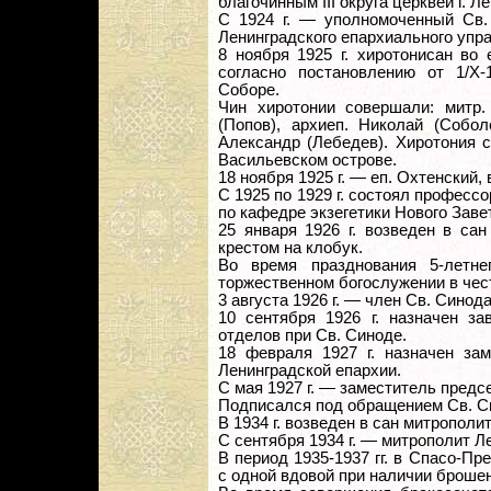
благочинным III округа церквей г. Л
С 1924 г. — уполномоченный Св.
Ленинградского епархиального упр
8 ноября 1925 г. хиротонисан во 
согласно постановлению от 1/X-
Соборе.
Чин хиротонии совершали: митр.
(Попов), архиеп. Николай (Собол
Александр (Лебедев). Хиротония с
Васильевском острове.
18 ноября 1925 г. — еп. Охтенский,
С 1925 по 1929 г. состоял професс
по кафедре экзегетики Нового Заве
25 января 1926 г. возведен в са
крестом на клобук.
Во время празднования 5-летне
торжественном богослужении в чес
3 августа 1926 г. — член Св. Синода
10 сентября 1926 г. назначен з
отделов при Св. Синоде.
18 февраля 1927 г. назначен за
Ленинградской епархии.
С мая 1927 г. — заместитель пред
Подписался под обращением Св. С
В 1934 г. возведен в сан митрополит
С сентября 1934 г. — митрополит Л
В период 1935-1937 гг. в Спасо-Пр
с одной вдовой при наличии брошен