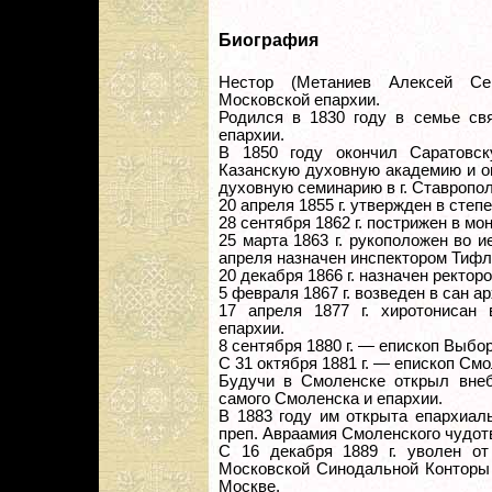
Биография
Нестор (Метаниев Алексей Сер
Московской епархии.
Родился в 1830 году в семье св
епархии.
В 1850 году окончил Саратовс
Казанскую духовную академию и о
духовную семинарию в г. Ставропол
20 апреля 1855 г. утвержден в степ
28 сентября 1862 г. пострижен в мо
25 марта 1863 г. рукоположен во 
апреля назначен инспектором Тифл
20 декабря 1866 г. назначен ректо
5 февраля 1867 г. возведен в сан а
17 апреля 1877 г. хиротонисан 
епархии.
8 сентября 1880 г. — епископ Выбор
С 31 октября 1881 г. — епископ См
Будучи в Смоленске открыл внеб
самого Смоленска и епархии.
В 1883 году им открыта епархиал
преп. Авраамия Смоленского чудот
С 16 декабря 1889 г. уволен от
Московской Синодальной Конторы 
Москве.