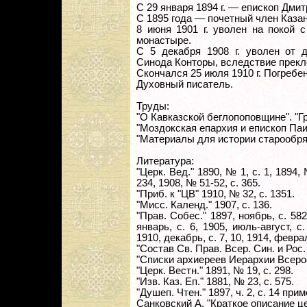
С 29 января 1894 г. — епископ Дми
С 1895 года — почетный член Каза
8 июня 1901 г. уволен на покой 
монастыре.
С 5 декабря 1908 г. уволен от 
Синода Конторы, вследствие прекл
Скончался 25 июля 1910 г. Погребе
Духовный писатель.
Труды:
"О Кавказской беглопоповщине". "Гру
"Моздокская епархия и епископ Паий"
"Материалы для истории старообряд
Литература:
"Церк. Вед." 1890, № 1, с. 1, 1894, 
234, 1908, № 51-52, с. 365.
"Приб. к "ЦВ" 1910, № 32, с. 1351.
"Мисс. Календ." 1907, с. 136.
"Прав. Собес." 1897, ноябрь, с. 582,
январь, с. 6, 1905, июль-август, с.
1910, декабрь, с. 7, 10, 1914, феврал
"Состав Св. Прав. Всер. Син. и Рос.
"Списки архиереев Иерархии Всерос.
"Церк. Вестн." 1891, № 19, с. 298.
"Изв. Каз. Еп." 1881, № 23, с. 575.
"Душеп. Чтен." 1897, ч. 2, с. 14 при
Санковский А. "Краткое описание це