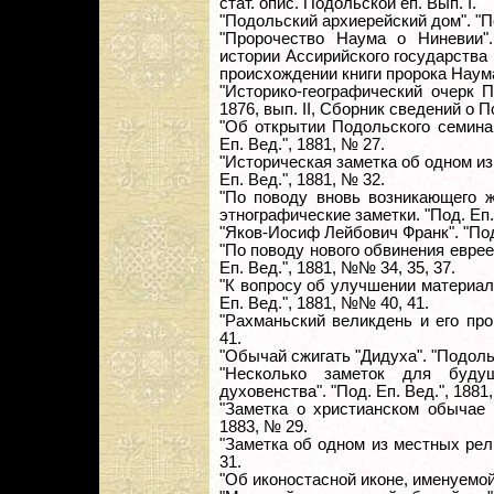
стат. опис. Подольской еп. Вып. I.
"Подольский архиерейский дом". "По
"Пророчество Наума о Ниневии".
истории Ассирийского государства
происхождении книги пророка Наум
"Историко-географический очерк П
1876, вып. II, Сборник сведений о 
"Об открытии Подольского семинар
Еп. Вед.", 1881, № 27.
"Историческая заметка об одном из
Еп. Вед.", 1881, № 32.
"По поводу вновь возникающего ж
этнографические заметки. "Под. Еп. 
"Яков-Иосиф Лейбович Франк". "Под.
"По поводу нового обвинения еврее
Еп. Вед.", 1881, №№ 34, 35, 37.
"К вопросу об улучшении материал
Еп. Вед.", 1881, №№ 40, 41.
"Рахманьский великдень и его про
41.
"Обычай сжигать "Дидуха". "Подоль
"Несколько заметок для будущ
духовенства". "Под. Еп. Вед.", 1881
"Заметка о христианском обычае н
1883, № 29.
"Заметка об одном из местных рели
31.
"Об иконостасной иконе, именуемой 