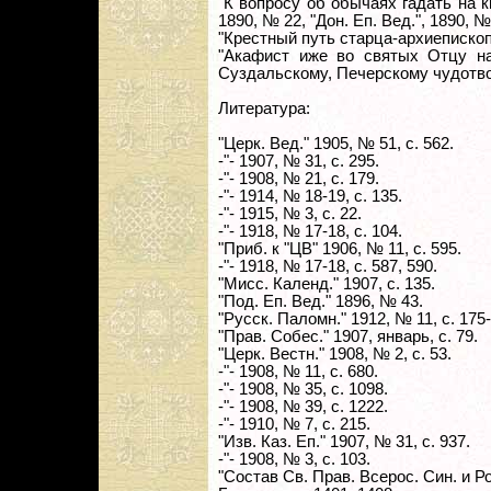
"К вопросу об обычаях гадать на к
1890, № 22, "Дон. Еп. Вед.", 1890, №
"Крестный путь старца-архиепископа"
"Акафист иже во святых Отцу н
Суздальскому, Печерскому чудотво
Литература:
"Церк. Вед." 1905, № 51, с. 562.
-"- 1907, № 31, с. 295.
-"- 1908, № 21, с. 179.
-"- 1914, № 18-19, с. 135.
-"- 1915, № 3, с. 22.
-"- 1918, № 17-18, с. 104.
"Приб. к "ЦВ" 1906, № 11, с. 595.
-"- 1918, № 17-18, с. 587, 590.
"Мисс. Календ." 1907, с. 135.
"Под. Еп. Вед." 1896, № 43.
"Русск. Паломн." 1912, № 11, с. 175
"Прав. Собес." 1907, январь, с. 79.
"Церк. Вестн." 1908, № 2, с. 53.
-"- 1908, № 11, с. 680.
-"- 1908, № 35, с. 1098.
-"- 1908, № 39, с. 1222.
-"- 1910, № 7, с. 215.
"Изв. Каз. Еп." 1907, № 31, с. 937.
-"- 1908, № 3, с. 103.
"Состав Св. Прав. Всерос. Син. и Рос