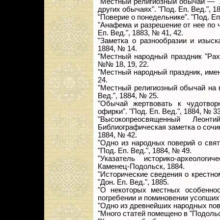
"Местный религиозный обычай — "
других обычаях". "Под. Еп. Вед.", 18
"Поверие о понедельнике". "Под. Еп.
"Анафема и разрешение от нее по 
Еп. Вед.", 1883, № 41, 42.
"Заметка о разнообразии и изыска
1884, № 14.
"Местный народный праздник "Рахм
№№ 18, 19, 22.
"Местный народный праздник, имену
24.
"Местный религиозный обычай на в
Вед.", 1884, № 25.
"Обычай жертвовать к чудотвор
офирки". "Под. Еп. Вед.", 1884, № 33
"Высокопреосвященный Леонт
Библиографическая заметка о сочин
1884, № 42.
"Одно из народных поверий о свя
"Под. Еп. Вед.", 1884, № 49.
"Указатель историко-археологич
Каменец-Подольск, 1884.
"Исторические сведения о крестном 
"Дон. Еп. Вед.", 1885.
"О некоторых местных особенно
погребении и поминовении усопших".
"Одно из древнейших народных повер
"Много статей помещено в "Подоль