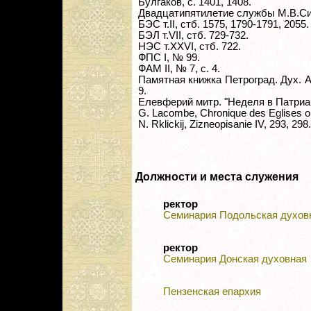
Булгаков, с. 1401, 1408.
Двадцатипятилетие службы М.В.Си
БЭС т.II, стб. 1575, 1790-1791, 2055.
БЭЛ т.VII, стб. 729-732.
НЭС т.XXVI, стб. 722.
ФПС I, № 99.
ФАМ II, № 7, с. 4.
Памятная книжка Петроград. Дух. Ака
9.
Елевферий митр. "Неделя в Патриарх
G. Lacombe, Chronique des Eglises ori
N. Rklickij, Zizneopisanie IV, 293, 298.
Должности и места служения
ректор
Семинария Подольская духов
ректор
Семинария Донская духовная
Пензенская епархия