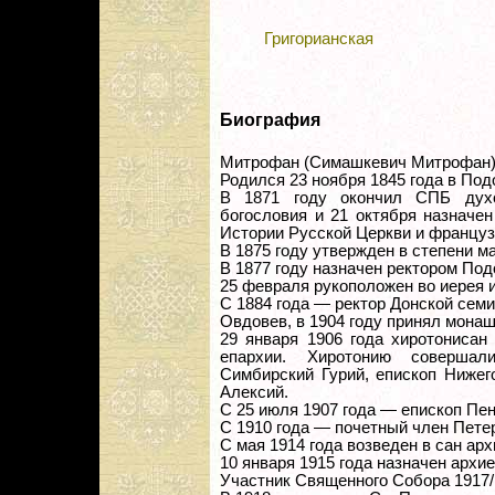
Григорианская
Биография
Митрофан (Симашкевич Митрофан),
Родился 23 ноября 1845 года в Под
В 1871 году окончил СПБ дух
богословия и 21 октября назначе
Истории Русской Церкви и француз
В 1875 году утвержден в степени м
В 1877 году назначен ректором По
25 февраля рукоположен во иерея и
С 1884 года — ректор Донской семи
Овдовев, в 1904 году принял монаш
29 января 1906 года хиротонисан 
епархии. Хиротонию совершал
Симбирский Гурий, епископ Нижег
Алексий.
С 25 июля 1907 года — епископ Пен
С 1910 года — почетный член Пете
С мая 1914 года возведен в сан арх
10 января 1915 года назначен архи
Участник Священного Собора 1917/1