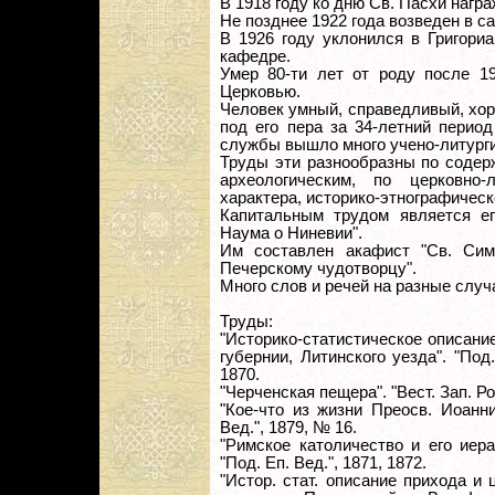
В 1918 году ко дню Св. Пасхи награ
Не позднее 1922 года возведен в с
В 1926 году уклонился в Григори
кафедре.
Умер 80-ти лет от роду после 1
Церковью.
Человек умный, справедливый, хор
под его пера за 34-летний перио
службы вышло много учено-литурги
Труды эти разнообразны по содер
археологическим, по церковно-
характера, историко-этнографическ
Капитальным трудом является ег
Наума о Ниневии".
Им составлен акафист "Св. Сим
Печерскому чудотворцу".
Много слов и речей на разные случ
Труды:
"Историко-статистическое описани
губернии, Литинского уезда". "Под.
1870.
"Черченская пещера". "Вест. Зап. Рос
"Кое-что из жизни Преосв. Иоанни
Вед.", 1879, № 16.
"Римское католичество и его иер
"Под. Еп. Вед.", 1871, 1872.
"Истор. стат. описание прихода и 