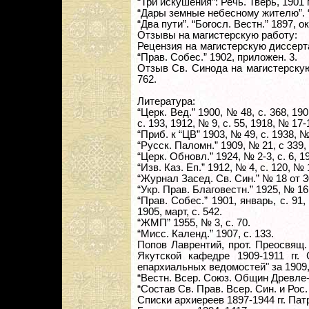
“Три искушения”: Речь. Тверь, 1901 г
“Дары земные небесному жителю”. “Б
“Два пути”. “Богосл. Вестн.” 1897, о
Отзывы на магистерскую работу:
Рецензия на магистерскую диссерта
“Прав. Собес.” 1902, приложен. 3.
Отзыв Св. Синода на магистерскую
762.
Литература:
“Церк. Вед.” 1900, № 48, с. 368, 190
с. 193, 1912, № 9, с. 55, 1918, № 17-1
“Приб. к “ЦВ” 1903, № 49, с. 1938, №
“Русск. Паломн.” 1909, № 21, с 339, 
“Церк. Обновл.” 1924, № 2-3, с. 6, 192
“Изв. Каз. Еп.” 1912, № 4, с. 120, № 1
“Журнал Засед. Св. Син.” № 18 от 30
“Укр. Прав. Благовестн.” 1925, № 16,
“Прав. Собес.” 1901, январь, с. 91, 
1905, март, с. 542.
“ЖМП” 1955, № 3, с. 70.
“Мисс. Календ.” 1907, с. 133.
Попов Лаврентий, прот. Преосвящ.
Якутской кафедре 1909-1911 гг. 
епархиальных ведомостей" за 1909, 
“Вестн. Всер. Союз. Общин Древле-А
“Состав Св. Прав. Всер. Син. и Рос. 
Списки архиереев 1897-1944 гг. Патр