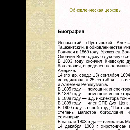
Обновленческая церковь
Биография
Иннокентий (Пустынский Алекс
Ташкентский, в обновленчестве ми
Родился в 1869 году. Уроженец Вол
Окончил Вологодскую духовную се
В 1893 году окончил Киевскую д
богословия, определен псаломщик
Америке.
14 (по др. свед.: 13) сентября 189
иеродиакона, а 25 сентября — в и
и Аллегени Pennsylvania.
В 1895 году — помощник инспектор
В 1897 году — помощник инспектор
В 1898 году — и.д. инспектора той 
В 1899 году — член СПБ Дух. Ценз.
В 1900 году за свой труд “Пастырс
степень магистра богословия 
семинарии.
В начале 1903 года — наместник М
14 декабря 1903 г. хиротонисан 