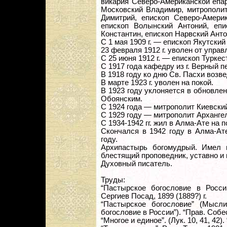
викария Северо-Американской епа
Московский Владимир, митрополит
Димитрий, епископ Северо-Америк
епископ Волынский Антоний, епи
Константин, епископ Нарвский Ант
С 1 мая 1909 г. — епископ Якутский
23 февраля 1912 г. уволен от упра
С 25 июня 1912 г. — епископ Туркес
С 1917 года кафедру из г. Верный пе
В 1918 году ко дню Св. Пасхи возве
В марте 1923 г. уволен на покой.
В 1923 году уклоняется в обновле
Обоянским.
С 1924 года — митрополит Киевский
С 1929 году — митрополит Арханге
С 1934-1942 гг. жил в Алма-Ате на п
Скончался в 1942 году в Алма-Ат
году.
Архипастырь богомудрый. Имел м
блестящий проповедник, уставно и 
Духовный писатель.
Труды:
“Пастырское богословие в России
Сергиев Посад, 1899 (1889?) г.
“Пастырское богословие” (Мысли
богословие в России”). “Прав. Собес
“Многое и единое”. (Лук. 10, 41, 42).