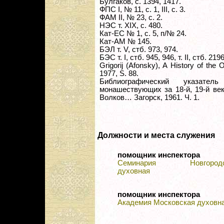
Булгаков, с. 1394, 1417.
ФПС I, № 11, с. 1, III, с. 3.
ФАМ II, № 23, с. 2.
НЭС т. XIX, с. 480.
Кат-ЕС № 1, с. 5, п/№ 24.
Кат-АМ № 145.
БЭЛ т. V, стб. 973, 974.
БЭС т. I, стб. 945, 946, т. II, стб. 219
Grigorij (Afonsky), A History of the
1977, S. 88.
Библиографический указате
монашествующих за 18-й, 19-й век
Волков… Загорск, 1961. Ч. 1.
Должности и места служения
помощник инспектора
Семинария Новгородс
духовная
помощник инспектора
Академия Московская духовн