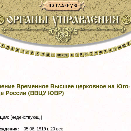
ление Временное Высшее церковное на Юго-
ке России (ВВЦУ ЮВР)
ация:
[недействующ.]
реждения:
05.06. 1919 г. 20 век