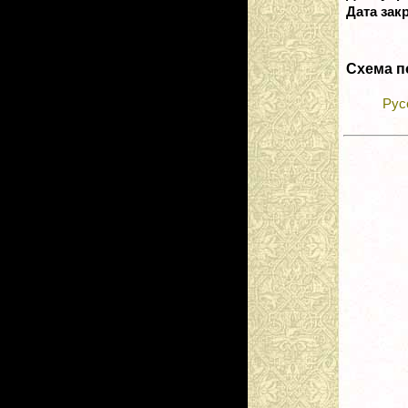
Дата зак
Схема п
Рус