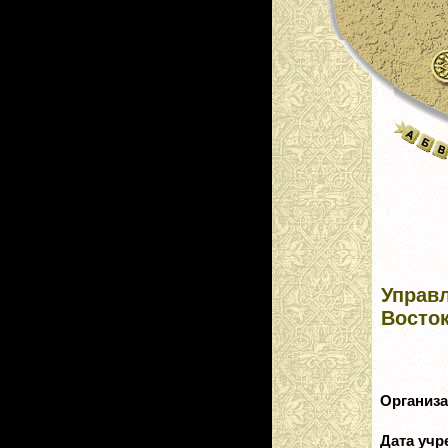
Управ
Восто
Организ
Дата уч