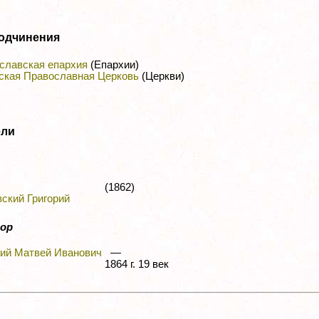
одчинения
славская епархия
(Епархии)
ская Православная Церковь
(Церкви)
ели
(1862)
ский Григорий
ор
ий Матвей Иванович
—
1864 г. 19 век