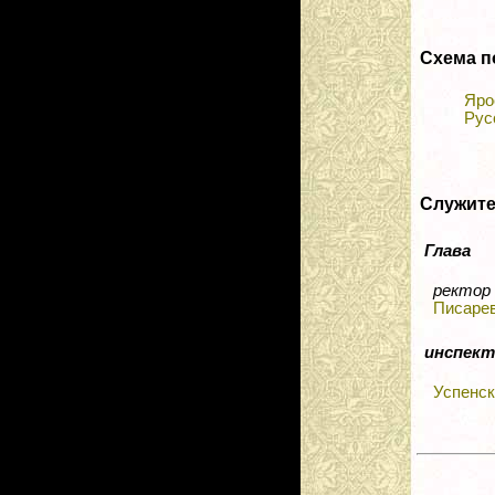
Схема п
Яро
Рус
Служит
Глава
ректор
Писарев
инспект
Успенск