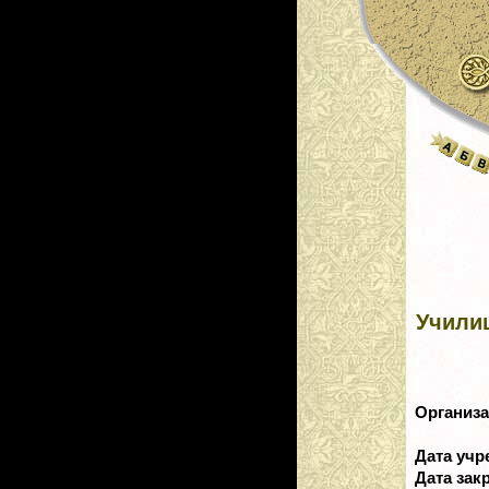
Учили
Организ
Дата уч
Дата зак