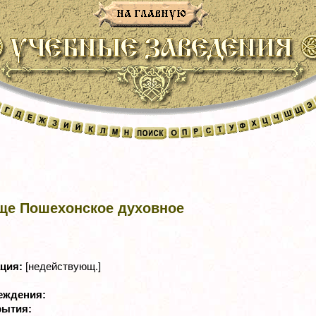
ще Пошехонское духовное
ация:
[недействующ.]
реждения:
рытия: