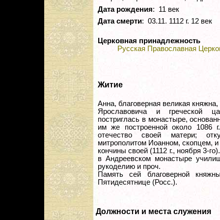
Дата рождения
: 11 век
Дата смерти
: 03.11. 1112 г. 12 век
Церковная принадлежность
Русская Православная Церко
Житие
Анна, благоверная великая княжна, 
Ярославовича и греческой ца
постриглась в монастыре, основанн
им же построенной около 1086 г
отечество своей матери; отк
митрополитом Иоанном, скопцем, и
кончины своей (1112 г., ноября 3-го
в Андреевском монастыре училищ
рукоделию и проч.
Память сей благоверной княжн
Пятидесятнице (Росс.).
Должности и места служения