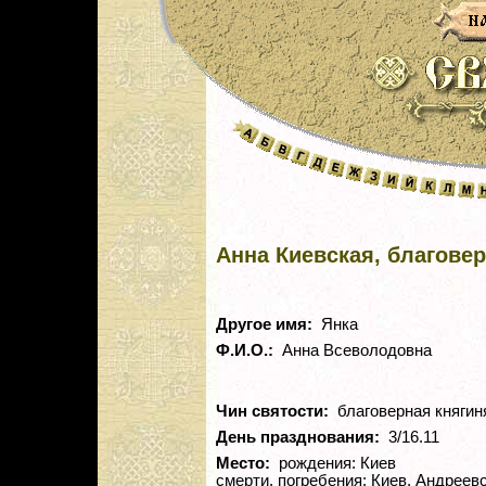
Анна Киевская, благове
Другое имя:
Янка
Ф.И.О.:
Анна Всеволодовна
Чин святости:
благоверная княгин
День празднования:
3/16.11
Место:
рождения: Киев
смерти, погребения: Киев, Андреев