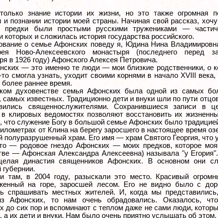
только знание истории их жизни, но это также огромная 
 и познании истории моей страны. Начиная свой рассказ, хочу
 предки были простыми русскими тружениками — частич
 которых и сложилась история государства российского.
ование о семье Афонских поведу я, Юдина Нина Владимировна
рея Ново-Алексеевского монастыря (последнего перед з
я в 1926 году) Афонского Алексея Петровича.
нских — это именно те люди — мои близкие родственники, о к
-то смогла узнать, уходит своими корнями в начало XVIII века,
в более раннее время.
ком духовенстве семья Афонских была одной из самых бо
 самых известных. Традиционно дети и внуки шли по пути отцо
вились священнослужителями. Сохранившиеся записи в ц
и в клировых ведомостях позволяют восстановить их жизненны
, что служение Богу в большой семье Афонских было традицие
километрах от Клина на берегу заросшего в настоящее время оз
 полуразрушенный храм. Его имя — храм Святого Георгия, что у
то — родовое гнездо Афонских — моих предков, которое моя
тве — Афонская Александра Алексеевна) называла "у Егория"
елая династия священников Афонских. В основном они с
 губернии.
 там, в 2004 году, разыскали это место. Красивый огромн
женный на горе, заросшей лесом. Его не видно было с дор
ь спрашивать местных жителей. И, когда мы представились
з Афонских, то нам очень обрадовались. Оказалось, чт
 до сих пор и вспоминают с теплом даже не сами люди, котор
, а их дети и внуки. Нам было очень приятно услышать об этом.