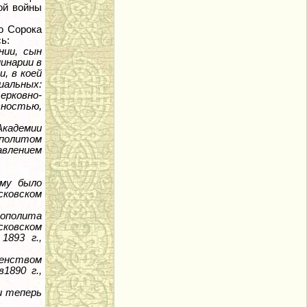
ой войны
о Сорока
ь:
нии, сын
минарии в
, в коей
альных:
рковно-
сностью,
Академии
политом
авлением
ему было
ковском
рополита
сковском
1893 г.,
енством
1890 г.,
и теперь