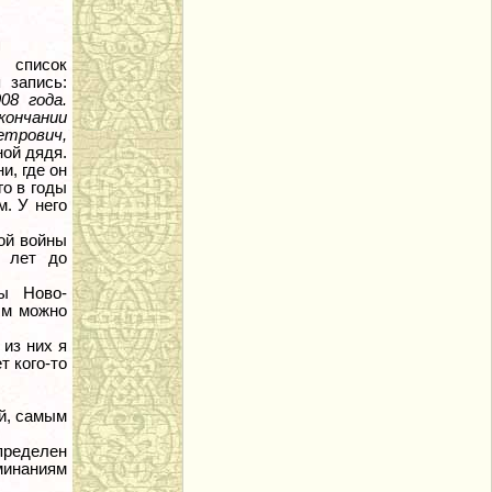
 список
 запись:
08 года.
кончании
етрович,
ой дядя.
и, где он
го в годы
. У него
ой войны
о лет до
ы Ново-
ым можно
 из них я
т кого-то
уй, самым
пределен
минаниям