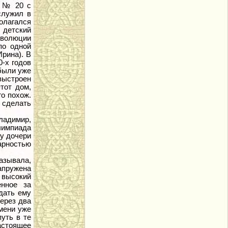
е № 20 с
служил в
олагался
 детский
революции
по одной
Ирина). В
0-х годов
были уже
выстроен
тот дом,
го похож.
 сделать
ладимир,
лимпиада
му дочери
арностью
казывала,
апружена
о высокий
енное за
дать ему
ерез два
емени уже
уть в те
астоящее