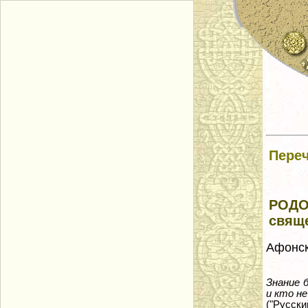
Переч
РОДО
свяще
Афонск
Знание 
и кто н
("Русский