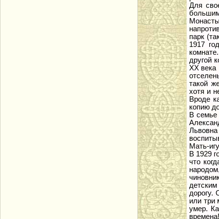
Для сво
большим
Монасты
напроти
парк (та
1917 го
комнате.
другой к
ХХ века
отселен
такой ж
хотя и н
Вроде к
копию до
В семье
Алексан
Львовна 
воспиты
Мать-игу
В 1929 г
что ког
народом,
чиновни
детским
дорогу.
или три 
умер. К
времена