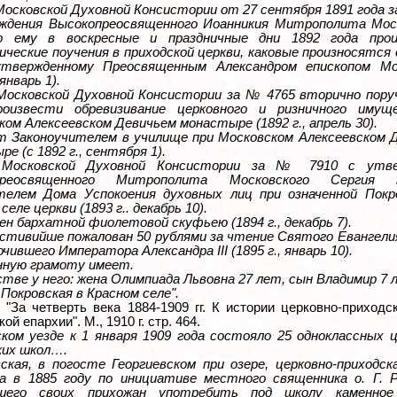
Московской Духовной Консистории от 27 сентября 1891 года з
ждения Высокопреосвященного Иоанникия Митрополита Мос
но ему в воскресные и праздничные дни 1892 года прои
ические поучения в приходской церкви, каковые произносятся 
утвержденному Преосвященным Александром епископом М
 январь 1).
Московской Духовной Консистории за № 4765 вторично пору
роизвести обревизивание церковного и ризничного имущ
ом Алексеевском Девичьем монастыре (1892 г., апрель 30).
 Законоучителем в училище при Московском Алексеевском 
е (с 1892 г., сентября 1).
 Московской Духовной Консистории за № 7910 с утве
преосвященного Митрополита Московского Сергия н
елем Дома Успокоения духовных лиц при означенной Покр
селе церкви (1893 г.. декабрь 10).
ен бархатной фиолетовой скуфьею (1894 г., декабрь 7).
стивийше пожалован 50 рублями за чтение Святого Евангелия
очившего Императора Александра III (1895 г., январь 10).
ную грамоту имеет.
стве у него: жена Олимпиада Львовна 27 лет, сын Владимир 7 
Покровская в Красном селе".
 "За четверть века 1884-1909 гг. К истории церковно-приход
ой епархии". М., 1910 г. стр. 464.
ском уезде к 1 января 1909 года состояло 25 одноклассных ц
ких школ….
вская, в погосте Георгиевском при озере, церковно-приходск
 в 1885 году по инициативе местного священника о. Г. Р
вшего своих прихожан употребить под школу каменное 