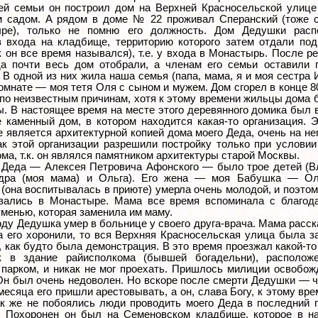
ей семьи он построил дом на Верхней Красносельской улиц
 садом. А рядом в доме № 22 проживал Сперанский (тоже 
ре), только не помню его должность. Дом Дедушки расп
в входа на кладбище, территорию которого затем отдали под
к он все время назывался), т.е. у входа в Монастырь. После 
да почти весь дом отобрали, а членам его семьи оставили 
 В одной из них жила наша семья (папа, мама, я и моя сестра 
омнате — моя тетя Оля с сыном и мужем. Дом сгорел в конце 8
 по неизвестным причинам, хотя к этому времени жильцы дома 
ы. В настоящее время на месте этого деревянного домика был 
е каменный дом, в котором находится какая-то организация. Э
е является архитектурной копией дома моего Деда, очень на не
ак этой организации разрешили постройку только при условии
ма, т.к. он являлся памятником архитектуры старой Москвы.
 Деда — Алексея Петровича Афонского — было трое детей (В
дра (моя мама) и Ольга). Его жена — моя Бабушка — О
(она воспитывалась в приюте) умерла очень молодой, и поэто
вались в Монастыре. Мама все время вспоминала с благод
менью, которая заменила им маму.
оду Дедушка умер в больнице у своего друга-врача. Мама расс
да его хоронили, то вся Верхняя Красносельская улица была з
 как будто была демонстрация. В это время проезжал какой-т
к в здание райисполкома (бывшей богадельни), располож
 парком, и никак не мог проехать. Пришлось милиции освобож
 Он был очень недоволен. Но вскоре после смерти Дедушки — ч
месяца его пришли арестовывать, а он, слава Богу, к этому вр
ак же не побоялись люди проводить моего Деда в последний п
! Похоронен он был на Семеновском кладбище, которое в н