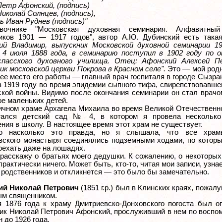
Петр Афонский, (подпись)
иколай Солнцев, (подпись),
ь Иван Руднев (подпись)"
вочнике "Московская духовная семинария. Алфавитный
иков 1901 — 1917 годов", автор А.Ю. Дубинский есть такая
ий Владимир, выпускник Московской духовной семинарии 19
 4 июля 1888 года, в семинарию поступил в 1902 году по о
спасского духовного училища. Отец: Афонский Алексей П
ик московской церкви Покрова в Красном селе".
Это — мой родн
е место его работы — главный врач госпиталя в городе Сызран
в 1919 году во время эпидемии сыпного тифа, свирепствовавше
ской войны. Видимо после окончания семинарии он стал врачом
е маленьких детей.
ичном храме Архагела Михаила во время Великой Отечественн
гался детский сад № 4, в котором я провела нескольк
ния в школу. В настоящее время этот храм не существует.
ю насколько это правда, но я слышала, что все храм
вского монастыря соединялись подземными ходами, по котор
оехать даже на лошадях.
расскажу о братьях моего дедушки. К сожалению, о некоторых
практически ничего. Может быть, кто-то, читая мои записи, узнае
 родственников и откликнется — это было бы замечательно.
ий Николай Петрович
(1851 г.р.) был в Клинских краях, пожал
ым священником.
я 1876 года к храму Дмитриевско-Донховского погоста был о
ик Николай Петрович Афонский, прослуживший в нем по воспо
 до 1926 года.