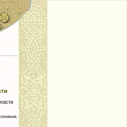
сти
ласти
ознания,
.