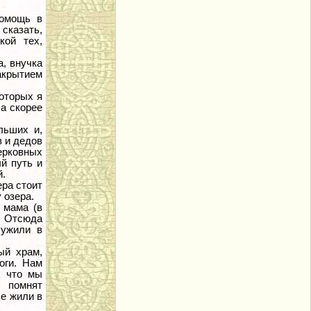
помощь в
 сказать,
кой тех,
, внучка
акрытием
оторых я
 а скорее
льших и,
в и дедов
ерковных
й путь и
й.
ера стоит
 озера.
 мама (в
. Отсюда
лужили в
ый храм,
оги. Нам
, что мы
о помнят
ые жили в