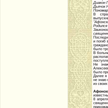
Диакон 
Дьячок Н
Пономар
В спра
выпускн
"Афонск
Родился
Заиконо
священн
Последне
и погиб 
граждан
было тро
В больн
распола
поступле
Не зна
Алексее
было пр
Далее я 
не знаю 
из своих
Афонск
известн
8 апрел
священн
прихожан