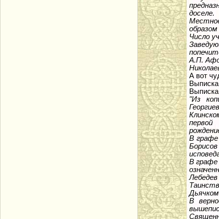
предназ
доселе.
Местное
образом
Число уч
Заведу
попечит
А.П. Аф
Николаев
А вот ч
Выписка 
Выписка 
"Из коп
Георгие
Клинско
первой 
рождение
В графе 
Борисов
исповед
В графе 
означен
Лебедев
Таинст
Дьячком
В верно
вышеписа
Священни