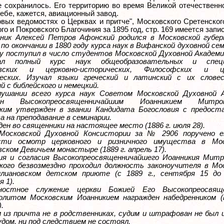
е сохранилось. Его территорию во время Великой отечественн
ебе, кажется, авиационный завод.
овых ведомостях о Церквах и притче", Московского Сретенског
го и Покровского Благочиния за 1895 год, стр. 169 имеется запис
ник Алексей Петров Афонский родился в Московской губер
 по окончании в 1880 году курса наук в Вифанской духовной се
ду поступил в число студентов Московской Духовной Академии
ал полный курс наук общеобразовательных и специ
овских и церковно-исторических, Философских и це
еских. Изучал языки греческий и латинский с их слове
й с библейского и немецкий.
ушании всего курса наук Советом Московской Духовной 
ен Высокопреосвященничайшим Иоанникием Митро
ким утвержден в звании Кандидата Богословия с предост
а на преподавание в семинарии.
ен во священники на настоящее место (1886 г. июля 28).
Московской Духовной Консистории за № 2906 поручено 
ести осмотр церковного и ризничного имущества в Мос
ском Девичьем монастыре (1889 г. апрель 17).
ия и согласия Высокопреосвященничайшего Иоанникия Мит
кого безвозмездно проходил должность законоучителя в Мо
лиановском детском приюте (с 1889 г., сентября 15 до 
 1).
ностное служение церкви Божией Его Высокопреосвящ
литом Московским Иоанникием награжден набедренником (в
.
м из причта не в родственниках, судим и штрафован не был 
удом, ни под следствием не состоял.