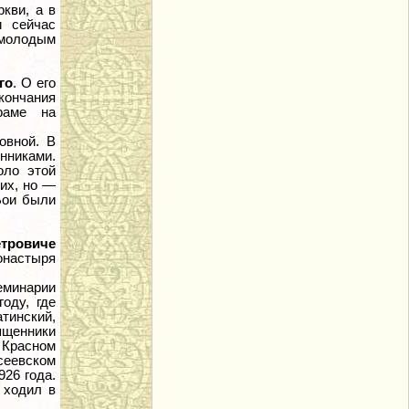
кви, а в
и сейчас
молодым
го
. О его
кончания
раме на
овной. В
нниками.
оло этой
ких, но —
Бои были
тровиче
онастыря
еминарии
оду, где
инский,
ященники
 Красном
сеевском
926 года.
 ходил в