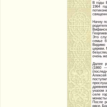
В годы 
1964 го
потихо
священн
Начну п
родител
Вифанс
Георгиев
Это слу
семье б
Видимо 
церкви. 
безуспе
очень же
Далее 
(1860 —
(послед
Алексей
поступи
прослу
древнее
указом 
селе го
монастыр
После р
рясе. Бо