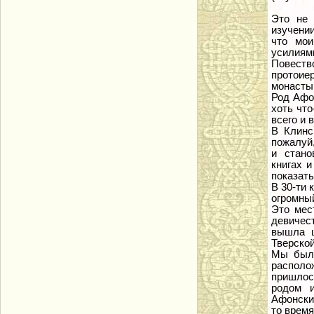
Это не 
изучении
что мои
усилиями
Повеств
протоие
монастыр
Род Афо
хоть что
всего и 
В Клинс
пожалуй,
и стано
книгах 
показать
В 30-ти 
огромный
Это мес
девичес
вышла ц
Тверской
Мы были
располо
пришлос
родом и
Афонских
то время