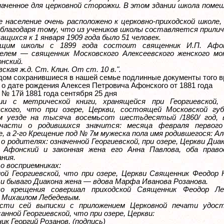
наченное для церковной сторожки. В этом здании школа поме
 население очень расположено к церковно-приходской школе,
 благодаря тому, что из учеников школы составляется прилич
ащихся к 1 января 1909 года было 51 человек.
ющим школы с 1899 года состоит священник И.П. Афон
елем — священник Московского Алексеевского женского м
онский.
ская ж.д. Ст. Клин. От ст. 10 в.".
удом сохранившиеся в нашей семье подлинные документы того в
о дате рождения Алексея Петровича Афонского от 1881 года
№ 17й 1881 года сентября 25 дня
ии с метрической книги, хранящейся при Георгиевской,
вского, что при озере, Церкви, состоящей Московской губ
м уезде на тысяча восемьсот шестьдесятый /1860/ год, 
части о родившихся значится: месяца февраля первого
, а 2-го Крещение под № 7м мужеска пола имя родившегося: Ал
о родителях: означенной Георгиевской, при озере, Церкви Ди
 Афонский и законная жена его Анна Павлова, оба право
ания.
о восприемниках:
ной Георгиевской, что при озере, Церкви Священник Феодор 
 и бываго Диакона жена — вдова Марфа Иванова Розанова.
во крещения совершал приходской Священник Феодор Ле
 Михаилом Лебедевым.
сти сей выписки с приложением Церковной печати удос
нной Георгиевской, что при озере, Церкви:
к Георгий Розанов, (подпись)