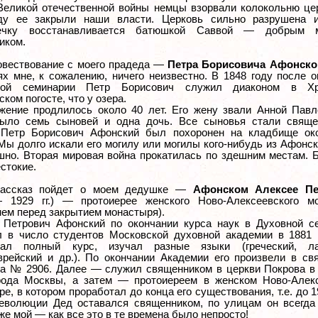
Великой отечественной войны немцы взорвали колокольню цер
ду ее закрыли наши власти. Церковь сильно разрушена 
нечку восстанавливается батюшкой Саввой — добрым 
иком.
овествование с моего прадеда —
Петра Борисовича Афонско
ях мне, к сожалению, ничего неизвестно. В 1848 году после о
кой семинарии Петр Борисович служил диаконом в Х
ском погосте, что у озера.
жение продлилось около 40 лет. Его жену звали Анной Павл
ыло семь сыновей и одна дочь. Все сыновья стали свяще
Петр Борисович Афонский был похоронен на кладбище ок
Мы долго искали его могилу или могилы кого-нибудь из Афонс
шно. Вторая мировая война прокатилась по здешним местам. 
стокие.
рассказ пойдет о моем дедушке —
Афонском Алексее Пе
 1929 гг.) — протоиерее женского Ново-Алексеевского м
нем перед закрытием монастыря).
 Петрович Афонский по окончании курса наук в Духовной с
л в число студентов Московской духовной академии в 1881 г
шал полный курс, изучал разные языки (греческий, лат
врейский и др.). По окончании Академии его произвели в св
за № 2906. Далее — служил священником в церкви Покрова в
рода Москвы, а затем — протоиереем в женском Ново-Алек
е, в котором проработал до конца его существования, т.е. до 1
еволюции Дед оставался священником, по улицам он всегда
же мой — как все это в те времена было непросто!