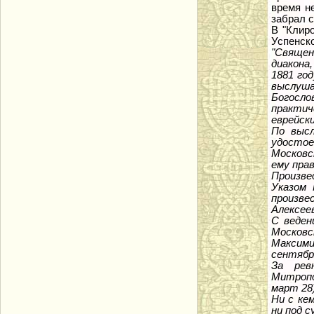
время н
забрал с
В "Клир
Успенско
"Священ
диакона,
1881 го
выслуш
Богосл
практич
еврейски
По высл
удосто
Московс
ему прав
Произвед
Указом 
произв
Алексеев
С веден
Московс
Максими
сентября
За рев
Митропо
март 28)
Ни с ке
ни под с