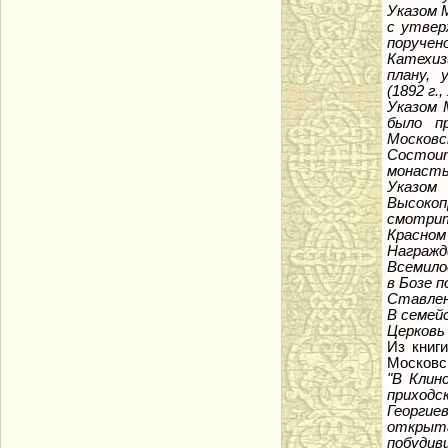
Указом 
с утвер
поруче
Катехиз
плану, 
(1892 г.,
Указом 
было п
Московск
Состоит
монастыр
Указом
Высоко
смотрит
Красном 
Награжд
Всемило
в Бозе п
Ставлен
В семей
Церковь 
Из книги
Московск
"В Клин
приходс
Георгие
открыта
побуди