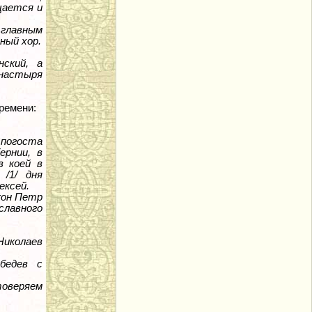
щается и
 главным
ный хор.
ский, а
онастыря
ремени:
 погоста
ернии, в
в коей в
 /1/ дня
ексей.
акон Петр
славного
Николаев
бедев с
товеряем