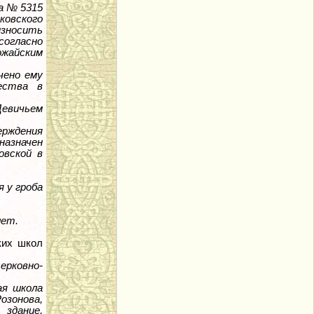
а № 5315
ковского
зносить
согласно
ожайским
чено ему
ества в
Девичьем
рждения
азначен
овской в
 у гроба
лет.
ских школ
ерковно-
ая школа
озонова,
здание,