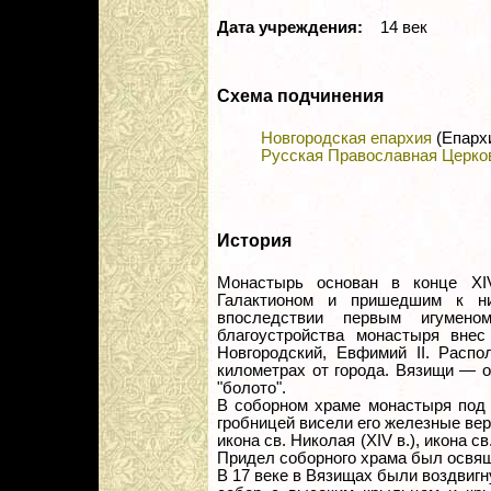
Дата учреждения:
14 век
Схема подчинения
Новгородская епархия
(Епарх
Русская Православная Церко
История
Монастырь основан в конце XI
Галактионом и пришедшим к н
впоследствии первым игумен
благоустройства монастыря внес
Новгородский, Евфимий II. Распо
километрах от города. Вязищи — от
"болото".
В соборном храме монастыря под 
гробницей висели его железные вер
икона св. Николая (XIV в.), икона 
Придел соборного храма был освящ
В 17 веке в Вязищах были воздвиг