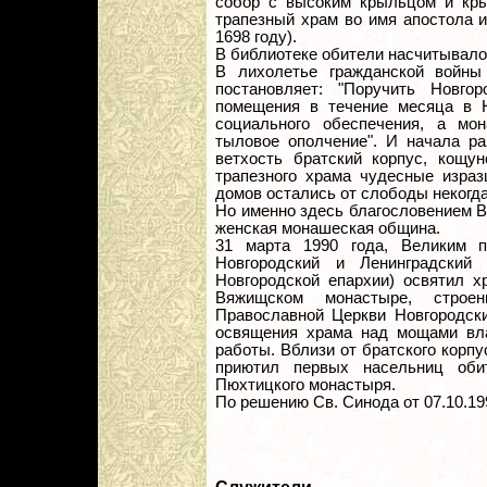
собор с высоким крыльцом и кры
трапезный храм во имя апостола и
1698 году).
В библиотеке обители насчитывало
В лихолетье гражданской войны
постановляет: "Поручить Новго
помещения в течение месяца в Н
социального обеспечения, а мон
тыловое ополчение". И начала ра
ветхость братский корпус, кощу
трапезного храма чудесные изра
домов остались от слободы некогд
Но именно здесь благословением 
женская монашеская община.
31 марта 1990 года, Великим п
Новгородский и Ленинградский
Новгородской епархии) освятил х
Вяжищском монастыре, строе
Православной Церкви Новгородски
освящения храма над мощами вл
работы. Вблизи от братского корп
приютил первых насельниц обит
Пюхтицкого монастыря.
По решению Св. Синода от 07.10.199