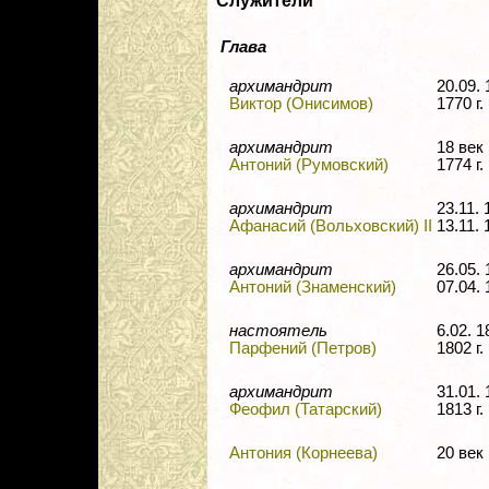
Служители
Глава
архимандрит
20.09.
Виктор (Онисимов)
1770 г.
архимандрит
18 в
Антоний (Румовский)
1774 г.
архимандрит
23.11.
Афанасий (Вольховский) II
13.11. 
архимандрит
26.05.
Антоний (Знаменский)
07.04. 
настоятель
6.02. 
Парфений (Петров)
1802 г.
архимандрит
31.01.
Феофил (Татарский)
1813 г.
Антония (Корнеева)
20 ве