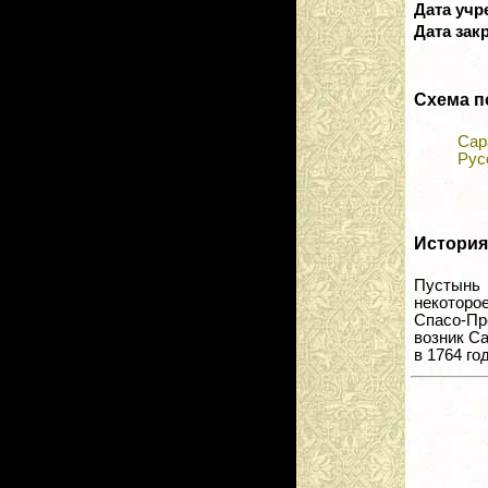
Дата уч
Дата зак
Схема п
Сар
Рус
История
Пустынь 
некоторо
Спасо-Пр
возник С
в 1764 го