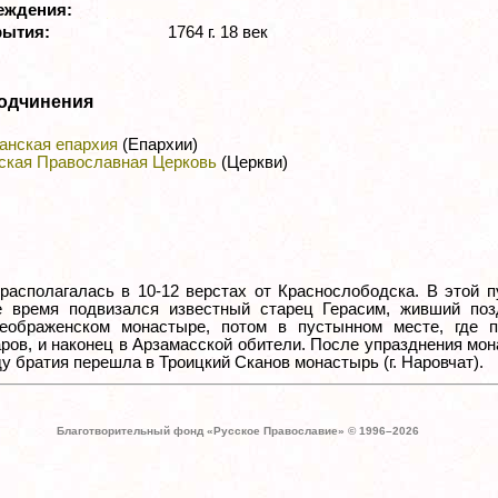
реждения:
рытия:
1764 г. 18 век
одчинения
анская епархия
(Епархии)
ская Православная Церковь
(Церкви)
располагалась в 10-12 верстах от Краснослободска. В этой 
е время подвизался известный старец Герасим, живший поз
еображенском монастыре, потом в пустынном месте, где п
аров, и наконец в Арзамасской обители. После упразднения мо
ду братия перешла в Троицкий Сканов монастырь (г. Наровчат).
Благотворительный фонд «Русское Православие» © 1996–
2026