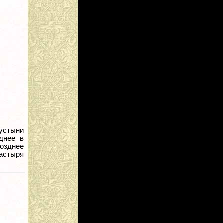
пустыни
днее в
озднее
настыря