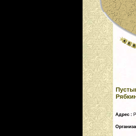
Пусты
Рябки
Адрес :
Р
Организ