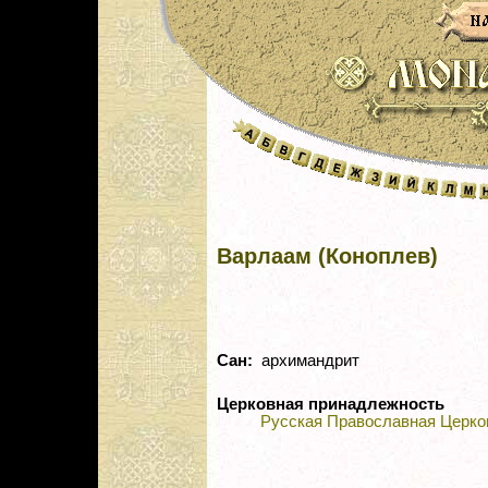
Варлаам (Коноплев)
Сан:
архимандрит
Церковная принадлежность
Русская Православная Церко