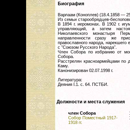
Биография
Варлаам (Коноплев) (18.4.1858 — 25
Из семьи старообрядцев-беспоповц
В 1894 г. иеромонах. В 1902 г. игу
управляющий, а затем настоя
Николаевского монастыря Пер
направленности сразу же при
православного народа, нарекшего 
с "Союзом Русского Народа".
Член Собора по избранию от мо
Собора.
Расстрелян красноармейцами по д
Каму.
Канонизирован 02.07.1998 г.
Литература:
Деяния I.1. с. 64. ПСТБИ.
Должности и места служения
член Собора
Собор Поместный 1917-
1918 гг.