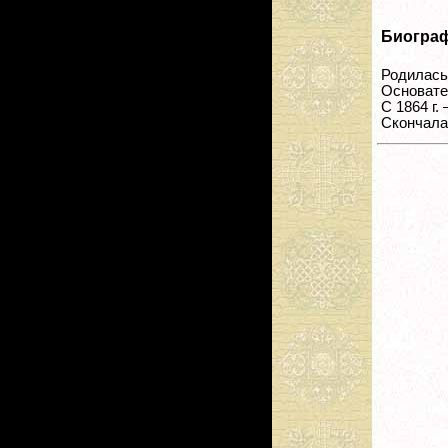
Биогра
Родилась 
Основате
С 1864 г.
Скончалас