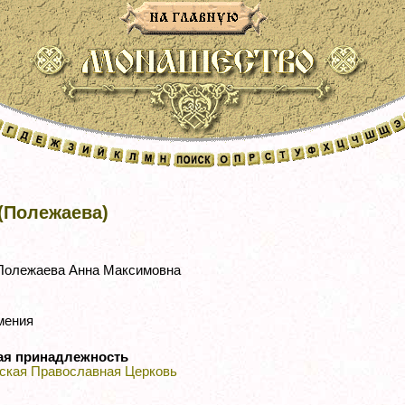
(Полежаева)
олежаева Анна Максимовна
мения
ая принадлежность
ская Православная Церковь