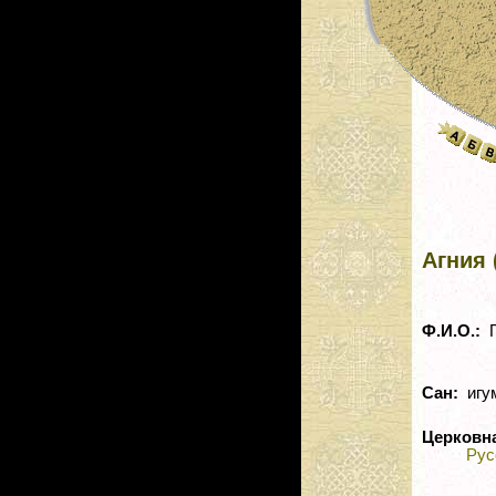
Агния 
Ф.И.О.:
П
Сан:
игу
Церковн
Рус