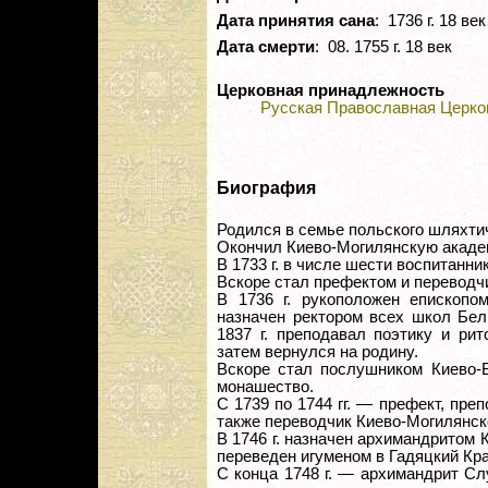
Дата принятия сана
: 1736 г. 18 век
Дата смерти
: 08. 1755 г. 18 век
Церковная принадлежность
Русская Православная Церко
Биография
Родился в семье польского шляхти
Окончил Киево-Могилянскую акаде
В 1733 г. в числе шести воспитанн
Вскоре стал префектом и переводч
В 1736 г. рукоположен епископ
назначен ректором всех школ Бел
1837 г. преподавал поэтику и ри
затем вернулся на родину.
Вскоре стал послушником Киево-В
монашество.
С 1739 по 1744 гг. — префект, пре
также переводчик Киево-Могилянск
В 1746 г. назначен архимандритом 
переведен игуменом в Гадяцкий Кр
С конца 1748 г. — архимандрит Сл