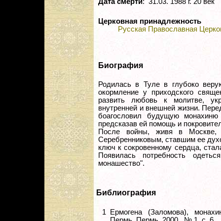
Дата смерти
: 31.03. 1988 г. 20 век
Церковная принадлежность
Русская Православная Церко
Биография
Родилась в Туле в глубоко веру
окормление у приходского свяще
развить любовь к молитве, ук
внутренней и внешней жизни. Пере
боагословил будущую монахиню 
предсказав ей помощь и покровител
После войны, живя в Москве,
Серебренниковым, ставшим ее духо
ключ к сокровенному сердца, стал
Появилась потребность одетьс
монашество".
Библиография
1
Ермогена (Заломова), монах
Пермь. Пермь. 2000 . № 1. с. 6..