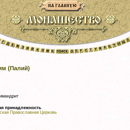
им (Палий)
имандрит
ая принадлежность
ская Православная Церковь