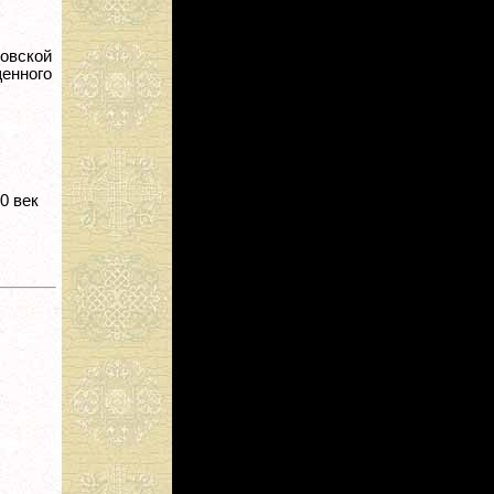
овской
енного
 20 век