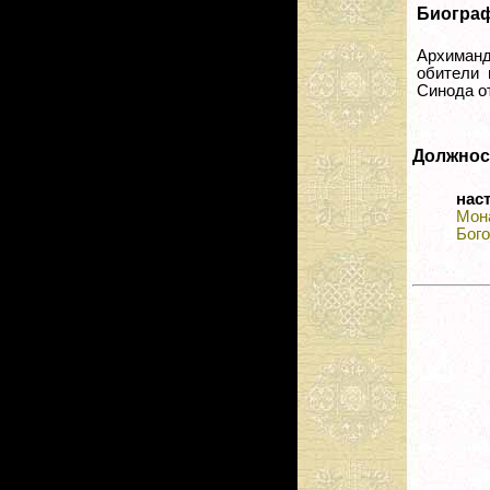
Биогра
Архиман
обители 
Синода от
Должнос
нас
Мон
Бог