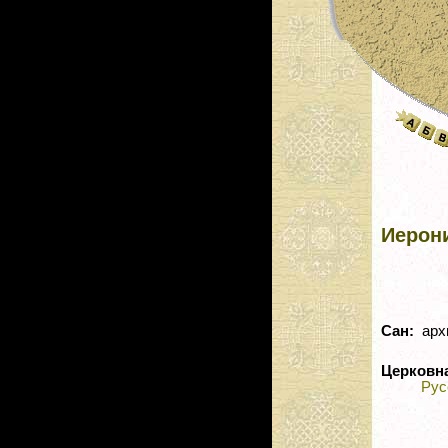
Иерон
Сан:
арх
Церковн
Рус