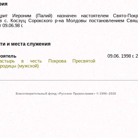
фия
дрит Иероним (Палий) назначен настоятелем Свято-Покр
в с. Косэуц Сорокского р-на Молдовы постановлением Свящ
 09.06.98 г.
ти и места служения
тоятель
09.06. 1998 г.
астырь в честь Покрова Пресвятой
ородицы (мужской)
Благотворительный фонд «Русское Православие» © 1996–
2026