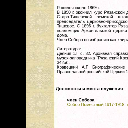
Родился около 1869 г.
В 1890 г. окончил курс Рязанской 
Старо-Тишевской земской шк
председатель церковно-приходско
Тишевое. С 1896 г. бухгалтер Ряза
псаломщик Архангельской церкви 
дома.
Член Собора по избранию как клири
Литература:
Деяния 1.I, с. 82. Архивная справ
музея-заповедника "Рязанский Кремл
342об.
Кравецкий А.Г. Биографически
Православной российской Церкви 19
Должности и места служения
член Собора
Собор Поместный 1917-1918 гг