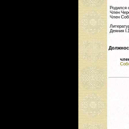
Родился о
Член Чере
Член Соб
Литерату
Деяния I.1
Должнос
чле
Собо