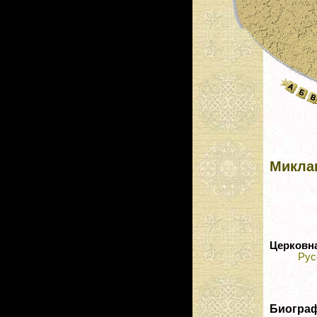
Микла
Церковн
Рус
Биогра