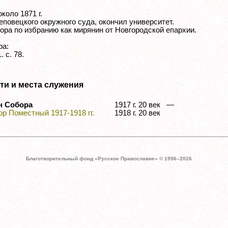
коло 1871 г.
повецкого окружного суда, окончил университет.
ора по избранию как мирянин от Новгородской епархии.
ра:
. с. 78.
ти и места служения
н Собора
1917 г. 20 век —
р Поместный 1917-1918 гг.
1918 г. 20 век
Благотворительный фонд «Русское Православие» © 1996–
2026