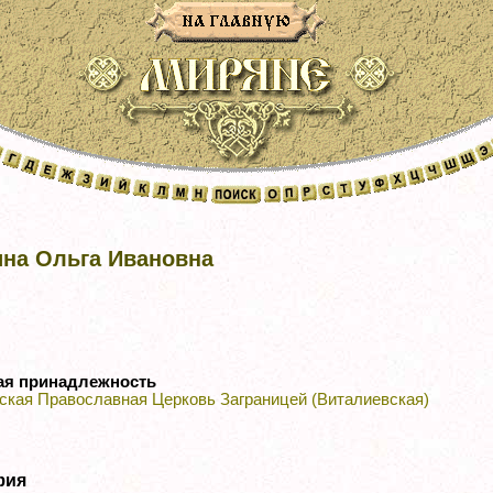
ина Ольга Ивановна
ая принадлежность
ская Православная Церковь Заграницей (Виталиевская)
фия