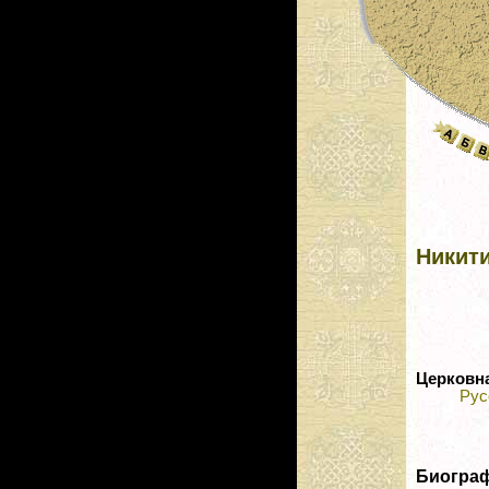
Никит
Церковн
Рус
Биогра