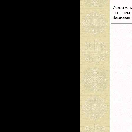
Издатель 
По неко
Варнавы 