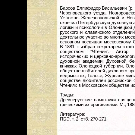
Барсов Елпифидор Васильевич (р. 
Череповецкого уезда, Новгородск
Устюжне Железнопольской и Новг
окончил Петербургскую духовную а
логики и психологии в Олонецкой 
русского и славянского отделени
деятельное участие во многих мос
основном посвящал московскому О
В 1881 г. избран секретарем этог
обществом "Чтений". Автор м
исторических и церковно-археолог
духовной академии, Духовной бе
книжках Олонецкой губернии, Оло
обществе любителей духовного пр
ведомостях, Голосе, Журнале мин
обществе любителей российской с
Чтениях в Московском обществе ис
Труды:
Древнерусские памятники священн
греческими их оригиналами. М., 188
Литература:
ПБЭ. т. 2. стб. 270-271.