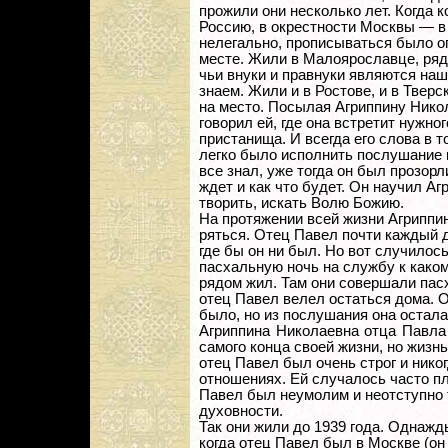
прожили они несколько лет. Когда 
Россию, в окрестности Москвы — в
нелегально, прописываться было о
месте. Жили в Малоярославце, ря
чьи внуки и правнуки являются на
знаем. Жили и в Ростове, и в Тверс
на место. Посылая Агриппину Нико
говорил ей, где она встретит нужног
пристанища. И всегда его слова в т
легко было исполнить послушание 
все знал, уже тогда он был прозорл
ждет и как что будет. Он научил А
творить, искать Волю Божию.
На протяжении всей жизни Агриппи
ряться. Отец Павел почти каждый 
где бы он ни был. Но вот случилос
пасхальную ночь на службу к каком
рядом жил. Там они совершали пас
отец Павел велел остаться дома. О
было, но из послушания она остала
Агриппина Николаевна отца Павла
самого конца своей жизни, но жизн
отец Павел был очень строг и нико
отношениях. Ей случалось часто пл
Павел был неумолим и неотступно 
духовности.
Так они жили до 1939 года. Однажд
когда отец Павел был в Москве (он