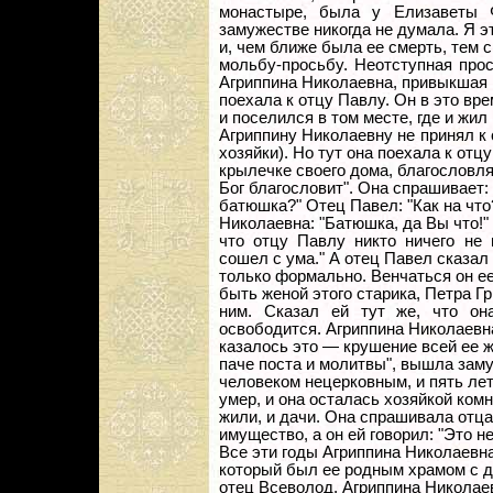
монастыре, была у Елизаветы 
замужестве никогда не думала. Я эт
и, чем ближе была ее смерть, тем 
мольбу-просьбу. Неотступная прос
Агриппина Николаевна, привыкшая н
поехала к отцу Павлу. Он в это вр
и поселился в том месте, где и жил
Агриппину Николаевну не принял к 
хозяйки). Но тут она поехала к отцу
крылечке своего дома, благословляе
Бог благословит". Она спрашивает:
батюшка?" Отец Павел: "Как на что
Николаевна: "Батюшка, да Вы что!"
что отцу Павлу никто ничего не 
сошел с ума." А отец Павел сказал
только формально. Венчаться он ее
быть женой этого старика, Петра Гр
ним. Сказал ей тут же, что он
освободится. Агриппина Николаевн
казалось это — крушение всей ее ж
паче поста и молитвы", вышла заму
человеком нецерковным, и пять лет
умер, и она осталась хозяйкой ком
жили, и дачи. Она спрашивала отца 
имущество, а он ей говорил: "Это н
Все эти годы Агриппина Николаевн
который был ее родным храмом с д
отец Всеволод, Агриппина Николае