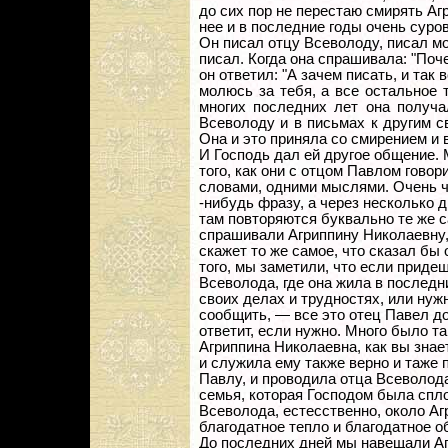
до сих пор не перестаю смирять Аг
нее и в последние годы очень суро
Он писал отцу Всеволоду, писал м
писал. Когда она спрашивала: "Поч
он ответил: "А зачем писать, и так 
молюсь за тебя, а все остальное 
многих последних лет она получа
Всеволоду и в письмах к другим 
Она и это приняла со смирением и 
И Господь дал ей другое общение.
того, как они с отцом Павлом гово
словами, одними мыслями. Очень ч
-нибудь фразу, а через несколько 
там повторяются буквально те же с
спрашивали Агриппину Николаевну, 
скажет то же самое, что сказал бы 
того, мы заметили, что если приде
Всеволода, где она жила в последн
своих делах и трудностях, или нуж
сообщить, — все это отец Павел д
ответит, если нужно. Много было т
Агриппина Николаевна, как вы зна
и служила ему также верно и таже 
Павлу, и проводила отца Всеволода
семья, которая Господом была спло
Всеволода, естесственно, около А
благодатное тепло и благодатное о
До последних дней мы навещали Аг