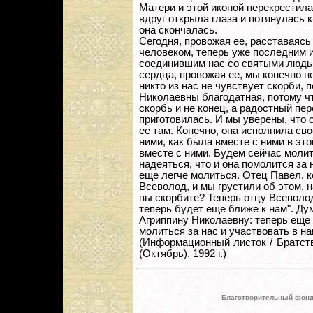
Матери и этой иконой перекрестила
вдруг открыла глаза и потянулась к
она скончалась.
Сегодня, провожая ее, расставаясь
человеком, теперь уже последним и
соединившим нас со святыми людьм
сердца, провожая ее, мы конечно не
никто из нас не чувствует скорби, 
Николаевны благодатная, потому чт
скорбь и не конец, а радостный пе
приготовилась. И мы уверены, что 
ее там. Конечно, она исполнила св
ними, как была вместе с ними в это
вместе с ними. Будем сейчас молит
надеяться, что и она помолится за н
еще легче молиться. Отец Павел, к
Всеволод, и мы грустили об этом, 
вы скорбите? Теперь отцу Всеволод
теперь будет еще ближе к нам". Ду
Агриппину Николаевну: теперь еще 
молиться за нас и участвовать в н
(Информационный листок / Брат
(Октябрь). 1992 г.)
Благотворительный фонд