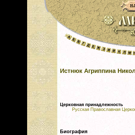
Истнюк Агриппина Нико
Церковная принадлежность
Русская Православная Церко
Биография