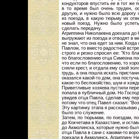
кондукторов впустить ее в тот же 
в то время был очень труден, о
другую, и нужно было всю дорогу с
из поезда, в какую тюрьму их отв
новый поезд. Нужно было успеть
сделать передачу.
Агриппина Николаевна доехала до 
выгружают из поезда и отводят в 
не знал, что она едет за ним. Когд
Павлом, то вместо радостной встре
строго и резко спросил ее: "Кто бл
по благословению отца Симеона пос
что если по благословению, то хор
сняли крест, и отдала ему свой зол
грудь, а она пошла искать пристан
оказался какой-то дом, она постуч
какое-то беспокойство, шум и хожд
Приветливые хозяева пустили перен
попала в публичный дом. Но Господ
увидев отца Павла, сделав ему пер
потому что отец Павел сказал: "Воз
Эту картинку этапа я рассказываю 
было это служение.
Затем, по тюрьмам, по поездам, п
до Кокчетава в Казахстане, и оста
до Акмолинска, которые нужно был
отца Павла в сани с какими-то воро
поехали в Акмолинск. Агриппину Ни