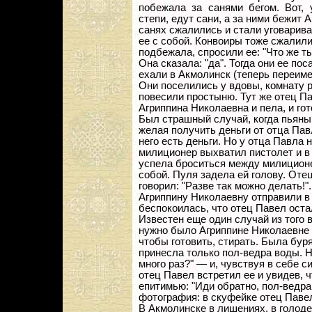
побежала за санями бегом. Вот, 
степи, едут сани, а за ними бежит 
санях сжалились и стали уговарива
ее с собой. Конвоиры тоже сжалилис
подбежала, спросили ее: "Что же т
Она сказала: "да". Тогда они ее пос
ехали в Акмолинск (теперь переим
Они поселились у вдовы, комнату 
повесили простыню. Тут же отец Па
Агриппина Николаевна и пела, и гот
Был страшный случай, когда пьяны
желая получить деньги от отца Павл
него есть деньги. Но у отца Павла 
милиционер выхватил пистолет и в
успела броситься между милиционе
собой. Пуля задела ей голову. Оте
говорил: "Разве так можно делать!"
Агриппину Николаевну отправили в 
беспокоилась, что отец Павел оста
Известен еще один случай из того 
нужно было Агриппине Николаевне и
чтобы готовить, стирать. Была буря
принесла только пол-ведра воды. Н
много раз?" — и, чувствуя в себе 
отец Павел встретил ее и увидев, 
епитимью: "Иди обратно, пол-ведра
фотография: в скуфейке отец Павел
В Акмолинске в лишениях, в голоде,