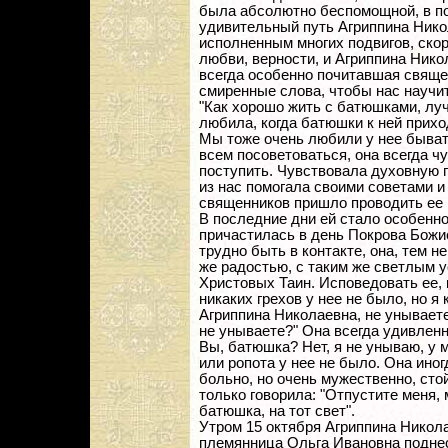
была абсолютно беспомощной, в по
удивительный путь Агриппина Нико
исполненным многих подвигов, скор
любви, верности, и Агриппина Нико
всегда особенно почитавшая свяще
смиренные слова, чтобы нас научит
"Как хорошо жить с батюшками, лу
любила, когда батюшки к ней прихо
Мы тоже очень любили у нее быват
всем посоветоваться, она всегда ч
поступить. Чувствовала духовную 
из нас помогала своими советами и 
священников пришло проводить ее 
В последние дни ей стало особенно
причастилась в день Покрова Божи
трудно быть в контакте, она, тем не
же радостью, с таким же светлым 
Христовых Таин. Исповедовать ее, 
никаких грехов у нее не было, но я
Агриппина Николаевна, не унываете
не унываете?" Она всегда удивленн
Вы, батюшка? Нет, я не унываю, у 
или ропота у нее не было. Она ино
больно, но очень мужественно, сто
только говорила: "Отпустите меня, 
батюшка, на тот свет".
Утром 15 октября Агриппина Никол
племянница Ольга Ивановна поднес