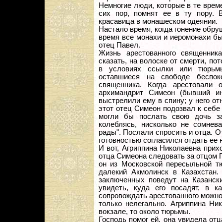
Немногие люди, которые в те вре
сих пор, помнят ее в ту пору. 
красавица в монашеском одеянии.
Настало время, когда гонение обру
время все монахи и иеромонахи б
отец Павел.
Жизнь арестованного священник
сказать, на волоске от смерти, п
в условиях ссылки или тюрьм
оставшиеся на свободе беспок
священника. Когда арестовали 
архимандрит Симеон (бывший ин
выстрелили ему в спину; у него отн
этот отец Симеон подозвал к себе
могли бы послать свою дочь з
колеблясь, нисколько не сомнева
рады". Послали спросить и отца. 
готовностью согласился отдать ее 
И вот, Агриппина Николаевна прих
отца Симеона следовать за отцом П
он из Московской пересыльной т
далекий Акмолинск в Казахстан.
заключенных поведут на Казанск
увидеть, куда его посадят, в к
сопровождать арестованного можн
только нелегально. Агриппина Ни
вокзале, то около тюрьмы.
Господь помог ей, она увидела отц