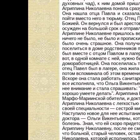
духовных чад), к ним домой приш
Агриппина Николаевна поняла сразу,
Она нашла отца Павла и сказала,
пойти вместо него в тюрьму. Отец П
Божией. Он вернулся и был аресто
осужден на большой срок и отправле
Агриппине Николаевне пришлось вер
ничего не было, не было и прописк
было очень страшное. Она получи
поселиться в доме родственников 
был вместе с отцом Павлом в лаге
вот, в одной комнате с ней, нужно
домоработницей. Она поселилась та
отец Павел был в лагере, она жила
потом вспоминала об этом времени,
Вскоре она стала работать санитар
все исполняла, что Ольга Викентье
нее внимание и стала спрашивать: 
хорошо умеете делать". Агриппина 
Марфо-Мариинской обители, и докт
Агриппина Николаевна с легкостью 
своей специальности — сестрой ми
Наступило новое для нее испытание
доктора — Ольги Викентьевны, ко
болезнь. Зная, что ей скоро придет
Агриппину Николаевну, после ее см
что больной, старый человек, оста
Николаевна, которой исполнилось 56