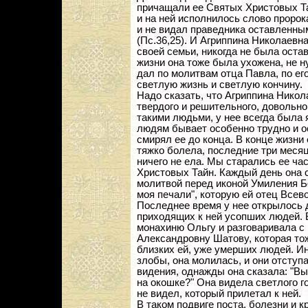
причащали ее Святых Христовых Та
и на ней исполнилось слово пророк
и не видал праведника оставленны
(Пс.36,25). И Агриппина Николаевна
своей семьи, никогда не была оста
жизни она тоже была ухожена, не н
дал по молитвам отца Павла, по ег
светлую жизнь и светлую кончину.
Надо сказать, что Агриппина Нико
твердого и решительного, довольно 
такими людьми, у нее всегда была 
людям бывает особенно трудно и о
смирял ее до конца. В конце жизни
тяжко болела, последние три месяц
ничего не ела. Мы старались ее ча
Христовых Тайн. Каждый день она 
молитвой перед иконой Умиления Б
моя печали", которую ей отец Всев
Последнее время у нее открылось д
приходящих к ней усопших людей. 
монахиню Ольгу и разговаривала с
Александровну Шатову, которая тож
близких ей, уже умерших людей. И
злобы, она молилась, и они отступа
видения, однажды она сказала: "Вы
на окошке?" Она видела светлого г
не видел, который прилетал к ней.
В таком подвиге поста, болезни и к