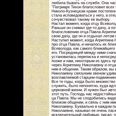
любила бывать на службе. Она час
"Патриарх Тихон благословил всех 
Николо-Кузнецком храме постепенн
стала исповедоваться у него, а от
сочувствовал такому ее выбору.
Настал момент, когда отцу Всеволо
Раньше он снимал где-то дачу, а п
благословению отца Павла Агриппи
свою дачу, где он и отдыхал летом 
Наступил момент, когда Агриппина
про отца Павла, и началось их бли
Всеволода, как самого ближайшего 
его. Посредницей между ними снач
установилась переписка и непосред
позже и нам, некоторым из здесь 
через Агриппину Николаевну и отца
ним в общении. Таким образом, вы 
Николаевну связуюим звеном удив
возглавляемой старцем-подвижнико
Все те годы, когда было множеств
служить, было непонятно, куда идт
церковной жизни. И нужен был авто
этот путь. Господь нас недостойны
ца Павла. Мы не сподобились видет
близком общении, и связь с ним им
Николаевну. Буквально в каждом п
Николаевне, называл ее очень ласк
исключительной любовью, писал, чт