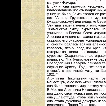
матушки Фамари.
В скиту она прожила несколько 
благословлена носить подрясник, а
у нее не было. Замечателен ее ра
ее: "А ты, Грунюшка, кому хо
(Жадановскому) или владыке Сера
Эти два замечательных епископа
Знаменском скиту, скрываясь на
учинилась в России. Сама матуш
Арсения и многие монахини тоже и
сказала, что она хочет исповедов
с юности боялась всякой елейнос
казалось, что у владыки Арсени
которые называли его "владычень
суровым. Сохранилась фотографи
подписью: "На благословение ра
Преподобный Серафим призвал теб
служение Христу. Будь же верна
жизни.", с припиской матушки Фа
1921г.".
Агриппина Николаевна часто го
монастырь, а ее всю жизнь гнали в
она была изгнана в мир, потому чт
В Москве Агриппина Николаевна п
при Даниловом монастыре, но посл
она ушла оттуда, чтобы жить у себ
она стала духовной дочерью изве
иеромонаха Павла Троицкого.