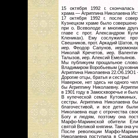
15 октября 1992 г. скончалась 
храма — Агриппина Николаевна Ис
17 октября 1992 г. после сове
Кузнецком храме было совершено 
при о. Всеволоде и многими друг
главе с прот. Александром Кул
Клениках). Ему сослужили: про
Свешников, прот. Аркадий Шатов, п
иер. Феодор Cапунов, иеромонах
Николай Кречетов, иер. Валенти
Талызов, иер. Алексий Емельянов.
Мы публикуем прощальное слово,
Владимиром Воробьевым (духовник
Агриппина Николаевна 22.О6.19О1 
Дорогие отцы, братья и сестры!
Наверное, нет здесь ни одного чел
бы Агриппину Николаевну. Агрипп
в 1901 году в Замоскворечье и был
В купеческой семье Кутомкиных,
сестры. Агриппина Николаевна бы
благочестивой, и все дети были
Николаевна еще с отрочества сво
Богу и людям, поэтому она пос
Марфо-Мариинской обители Ели
святой Великой княгини. Там она у
После революции Марфо-Мариинс
Николаевна поступила в Серафимо