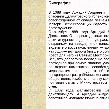
Биография
В 1988 году Аркадий Андреевич
спасения Далматовского Успенского
освобожденном от склада летнем 
Матери "Всех скорбящих Радость"
богослужение.
С октября 1988 года Аркадий 
Далматове. От первых детских ск
архитектурном шедевре — до раска
сварщиком на заводе) и он нане
видеть его восстановленным — до
на груди — вот дороги бывшего сол
Крест для него из Святых Мест при
Все, что доброго за последние в
проходило при самом главном уча
по охране памятников: освобож
мероприятия от ввода в обите
прекращение разграбления монаше
общественные заботы в пользу мона
почтовая связь с Министерством 
стен.
С 1992 года Далматовский Св
действующего. И Аркадий Андр
советников молодого игумена отца 