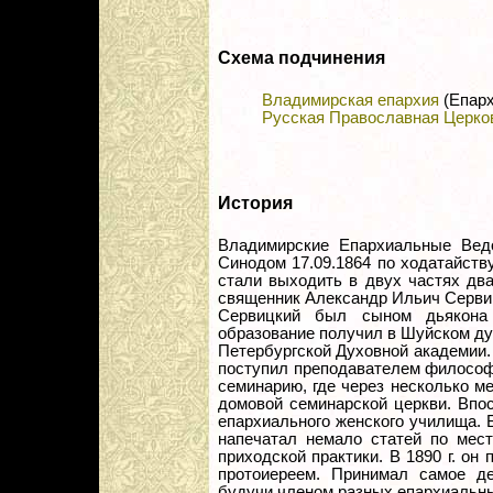
Схема подчинения
Владимирская епархия
(Епарх
Русская Православная Церко
История
Владимирские Епархиальные Вед
Синодом 17.09.1864 по ходатайст
стали выходить в двух частях дв
священник Александр Ильич Серви
Сервицкий был сыном дьякона 
образование получил в Шуйском д
Петербургской Духовной академии. 
поступил преподавателем философ
семинарию, где через несколько м
домовой семинарской церкви. Впо
епархиального женского училища. 
напечатал немало статей по мест
приходской практики. В 1890 г. он
протоиереем. Принимал самое де
будучи членом разных епархиальных