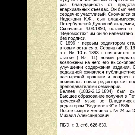
раз благодарность от предста
епархиальных съездах. Он был чел
сердечно участливый. Скончался он
Надеждин К.Ф., сын владимирско
Петербургской Духовной академии
Скончался 4.03.1890, оставив о
"Ведомостях" им было напечатано 
без подписи.
С 1896 г. первым редактором ста
вторым остался о. Сервицкий. В. 18
а с № 10 в 1893 г. появляется п
статье (№ 11) новый редактор 
возложены на него его высокопре
улучшении содержания издания. В
редакцией оживился публицистиче
пастырской практики и вопросы
появилась новая редакторская по
преподавателями семинарии.
Беляев (1832-2.12.1894) был с
Высшее образование получил в Пе
греческий язык во Владимирс
редактором "Ведомостей" в 1886г.
После смерти Беляева с № 24 за 1
Михаил Александрович.
ПБЭ. т. 3. стб. 626-630.