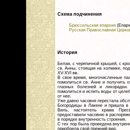
Схема подчинения
Брюссельская епархия
(Епарх
Русская Православная Церко
История
Белая, с черепичной крышей, с кр
св. Анны, стоящая на холмике, по
XV-XVI вв.
В свое время, многочисленные па
помолиться св. Анне и получить о
глазных болезней и лихорадки
помолиться и испить воды от целеб
от нее.
Уже давно часовня перестала обс
Богородицы в Лакене и пришла в 
Виль, настоятель храма Прес
предоставили часовню в распоряже
в порядке внутренность строения.
С тех пор была проведена внутрен
приобрела свой прежний вид.