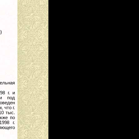
)
ельная
98 г. и
ии под
роведен
 что г.
10 тыс.
акже по
998 г.
яющего