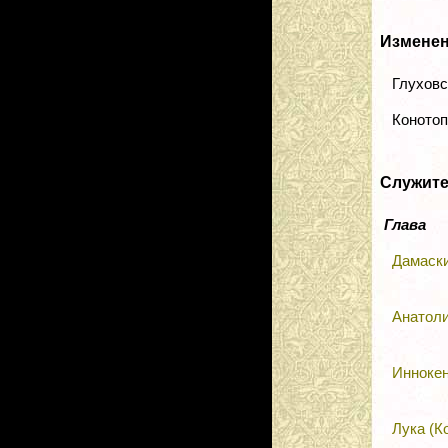
Изменен
Глуховск
Конотопс
Служит
Глава
Дамаски
Анатоли
Иннокен
Лука (К