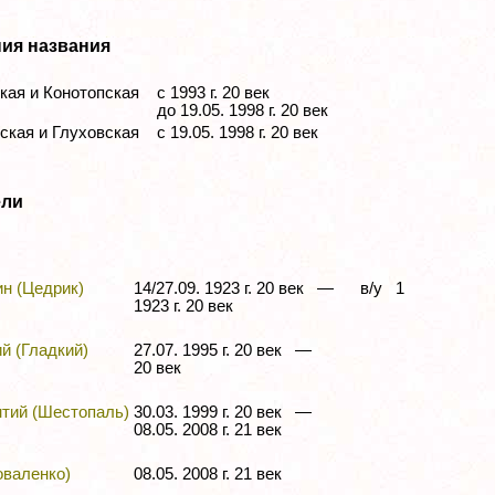
ия названия
ая и Конотопская
с 1993 г. 20 век
до 19.05. 1998 г. 20 век
кая и Глуховская
с 19.05. 1998 г. 20 век
ели
н (Цедрик)
14/27.09. 1923 г. 20 век —
в/у 1
1923 г. 20 век
й (Гладкий)
27.07. 1995 г. 20 век —
20 век
тий (Шестопаль)
30.03. 1999 г. 20 век —
08.05. 2008 г. 21 век
оваленко)
08.05. 2008 г. 21 век