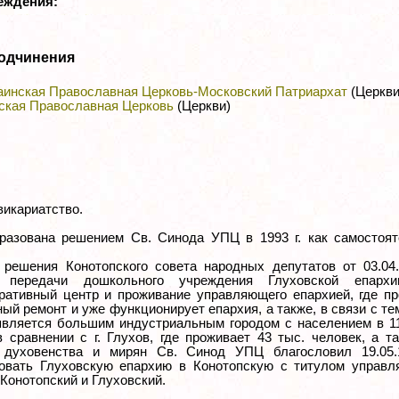
реждения:
одчинения
аинская Православная Церковь-Московский Патриархат
(Церкви
ская Православная Церковь
(Церкви)
викариатство.
разована решением Св. Синода УПЦ в 1993 г. как самостоят
 решения Конотопского совета народных депутатов от 03.04.
а передачи дошкольного учреждения Глуховской епарх
ративный центр и проживание управляющего епархией, где п
ый ремонт и уже функционирует епархия, а также, в связи с тем,
является большим индустриальным городом с населением в 1
в сравнении с г. Глухов, где проживает 43 тыс. человек, а т
духовенства и мирян Св. Синод УПЦ благословил 19.05.1
овать Глуховскую епархию в Конотопскую с титулом управл
Конотопский и Глуховский.