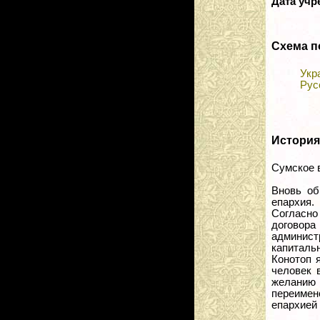
Дата уч
Схема п
Укр
Рус
История
Сумское 
Вновь об
епархия.
Согласно
договор
админист
капитальн
Конотоп 
человек 
желанию 
переимен
епархией 