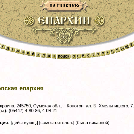
опская епархия
краина, 245750, Сумская обл., г. Конотоп, ул. Б. Хмельницкого, 7.
(ы):
(05447) 4-80-86, 4-09-21
ация:
[действующ.] [самостоятельн.] (была викарной)