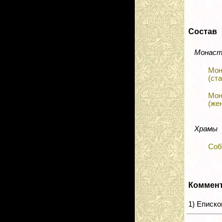
Состав
Монас
Мон
(ст
Мон
(же
Храмы
Соб
Коммен
1) Еписко