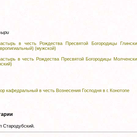
тыри
астырь в честь Рождества Пресвятой Богородицы Глински
авропигиальный) (мужской)
астырь в честь Рождества Пресвятой Богородицы Молченски
нский)
ор кафедральный в честь Вознесения Господня в г. Конотопе
тарии
п Стародубский.