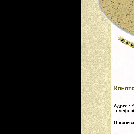
Конот
Адрес :
У
Телефон
Организ