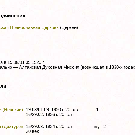
одчинения
ская Православная Церковь
(Церкви)
 в 19.08/01.09.1920 г.
ально — Алтайская Духовная Миссия (возникшая в 1830-х годах
ели
 (Невский)
19.08/01.09. 1920 г. 20 век —
1
16/29.02. 1926 г. 20 век
 (Дохтуров)
15/29.08. 1924 г. 20 век —
в/у 2
20 век