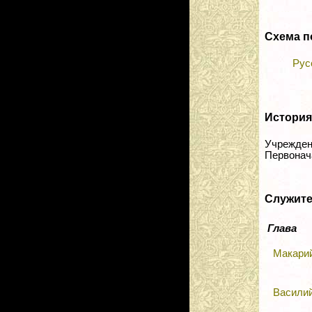
Схема п
Рус
История
Учреждена
Первонач
Служит
Глава
Макарий
Василий