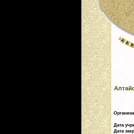
Алтай
Организ
Дата уч
Дата зак