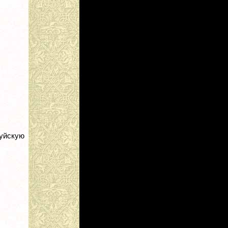
уйскую