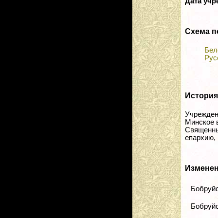
Дата уч
Схема п
Бел
Рус
История
Учреждена
Минское 
Священны
епархию, 
Изменен
Бобруйск
Бобруйск