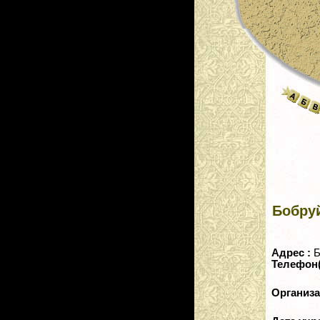
Бобру
Адрес :
Б
Телефон
Организ