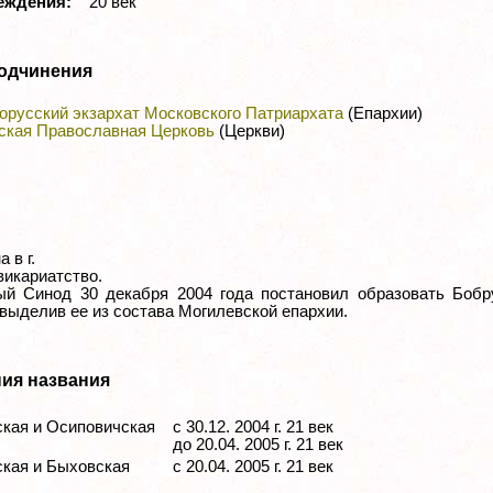
реждения:
20 век
одчинения
орусский экзархат Московского Патриархата
(Епархии)
ская Православная Церковь
(Церкви)
 в г.
викариатство.
й Синод 30 декабря 2004 года постановил образовать Бобр
выделив ее из состава Могилевской епархии.
ия названия
ая и Осиповичская
с 30.12. 2004 г. 21 век
до 20.04. 2005 г. 21 век
ая и Быховская
с 20.04. 2005 г. 21 век