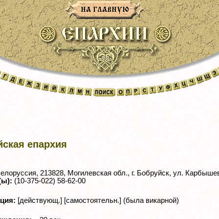
йская епархия
елоруссия, 213828, Могилевская обл., г. Бобруйск, ул. Карбышев
(ы):
(10-375-022) 58-62-00
ация:
[действующ.] [самостоятельн.] (была викарной)